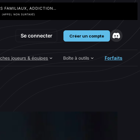
TS FAMILIAUX, ADDICTION…
3
(APPEL NON SURTAXÉ)
Se connecter
Créer un compte
iches joueurs & équipes
Boîte à outils
Forfaits