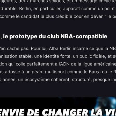
ajeures, deux marchés solides, et un message implicite
durable. Berlin, en particulier, apparaît comme un point
a comme le candidat le plus crédible pour en devenir le 
n, le prototype du club NBA-compatible
’en cache pas. Pour lui, Alba Berlin incarne ce que la N
isation stable, une identité forte, un public fidèle, et 
ion qui colle parfaitement à l’ADN de la ligue américaine
as adossé à un géant multisport comme le Barça ou le Re
s année, un écosystème cohérent, structuré, presque ind