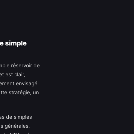
le simple
ple réservoir de
t est clair,
cement envisagé
tte stratégie, un
as de simples
s générales.