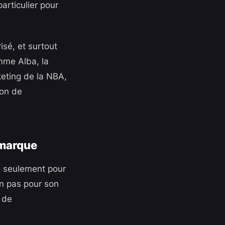
articulier pour
isé, et surtout
mme Alba, la
keting de la NBA,
ion de
 marque
pas seulement pour
n pas pour son
t de