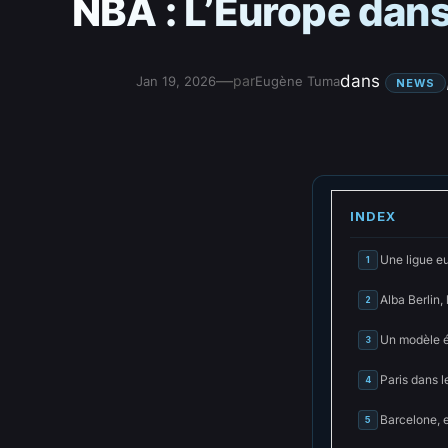
NBA : L’Europe dans 
—
dans
par
Jan 19, 2026
Eugène Tuma
NEWS
INDEX
Une ligue e
1
Alba Berlin
2
Un modèle é
3
Paris dans 
4
Barcelone, e
5