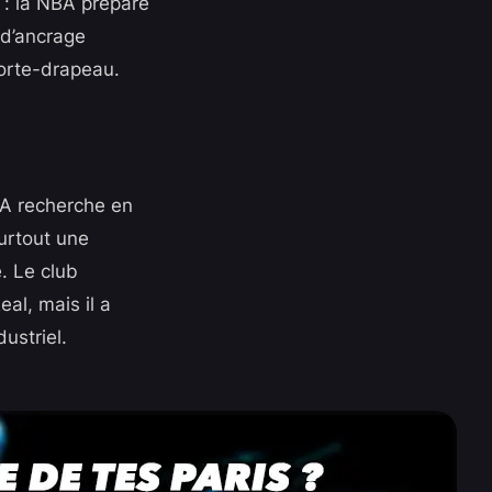
 : la NBA prépare
 d’ancrage
porte-drapeau.
BA recherche en
surtout une
. Le club
al, mais il a
ustriel.