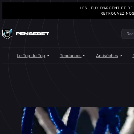
LES JEUX D’ARGENT ET DE
RETROUVEZ NOS
Aller
au
Rech
Search
contenu
Le Top du Top
Tendances
Antisèches