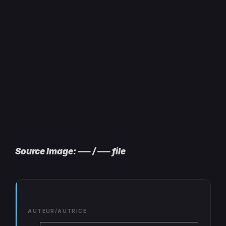
Source Image: —– / —– file
AUTEUR/AUTRICE