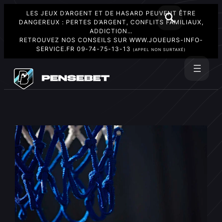
LES JEUX D’ARGENT ET DE HASARD PEUVENT ÊTRE
DANGEREUX : PERTES D’ARGENT, CONFLITS FAMILIAUX,
ADDICTION…
RETROUVEZ NOS CONSEILS SUR
WWW.JOUEURS-INFO-
SERVICE.FR
09-74-75-13-13
(APPEL NON SURTAXÉ)
Aller
au
Rechercher
contenu