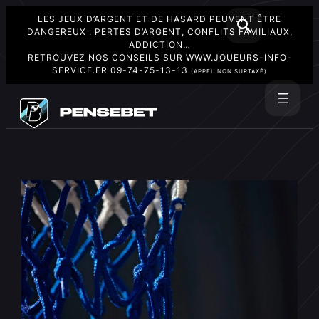
LES JEUX D’ARGENT ET DE HASARD PEUVENT ÊTRE
DANGEREUX : PERTES D’ARGENT, CONFLITS FAMILIAUX,
ADDICTION…
RETROUVEZ NOS CONSEILS SUR
WWW.JOUEURS-INFO-
SERVICE.FR
09-74-75-13-13
(APPEL NON SURTAXÉ)
Aller
au
Rechercher
contenu