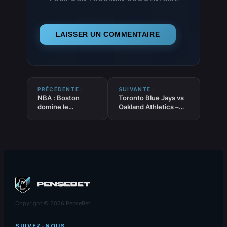
PRÉCÉDENTE :
SUIVANTE :
NBA : Boston
Toronto Blue Jays vs
domine le
Oakland Athletics –
champion en titre
Pronostic MLB gratuit
et se rassure avant
et prédictions –
les phases finales
27/03/2026
Copyright © 2026 PenseBet
SUIVEZ-NOUS