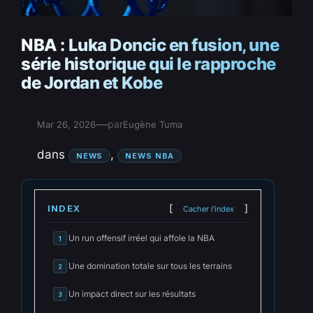
NBA : Luka Doncic en fusion, une
série historique qui le rapproche
de Jordan et Kobe
—
par
Mar 26, 2026
Eugène Tuma
dans
, 
NEWS
NEWS NBA
INDEX
Cacher l'index
Un run offensif irréel qui affole la NBA
1
Une domination totale sur tous les terrains
2
Un impact direct sur les résultats
3