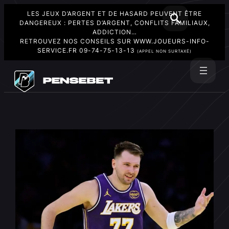
LES JEUX D’ARGENT ET DE HASARD PEUVENT ÊTRE
DANGEREUX : PERTES D’ARGENT, CONFLITS FAMILIAUX,
ADDICTION…
RETROUVEZ NOS CONSEILS SUR
WWW.JOUEURS-INFO-
SERVICE.FR
09-74-75-13-13
(APPEL NON SURTAXÉ)
Aller
au
Rechercher
contenu