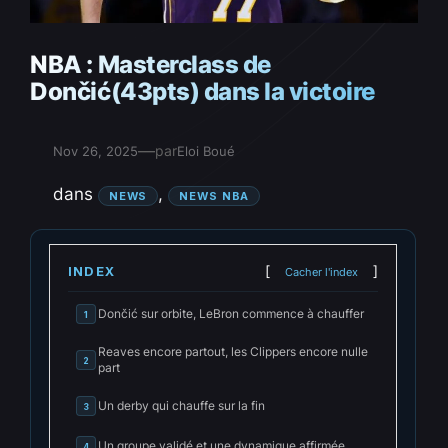
NBA : Masterclass de
Dončić(43pts) dans la victoire
—
par
Nov 26, 2025
Eloi Boué
dans
, 
NEWS
NEWS NBA
INDEX
Cacher l'index
Dončić sur orbite, LeBron commence à chauffer
1
Reaves encore partout, les Clippers encore nulle
2
part
Un derby qui chauffe sur la fin
3
Un groupe validé et une dynamique affirmée
4