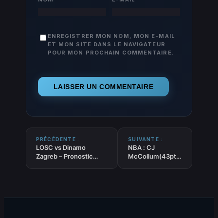
ENREGISTRER MON NOM, MON E-MAIL
ET MON SITE DANS LE NAVIGATEUR
POUR MON PROCHAIN COMMENTAIRE.
PRÉCÉDENTE :
SUIVANTE :
LOSC vs Dinamo
NBA : CJ
Zagreb – Pronostic
McCollum(43pts)
Foot gratuit et
offre la victoire
prédictions – Europa
aux Wizards
League – 27/11/2025