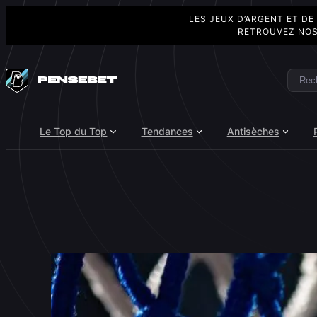
LES JEUX D’ARGENT ET DE
RETROUVEZ NOS
Aller
au
Rech
Search
contenu
Le Top du Top
Tendances
Antisèches