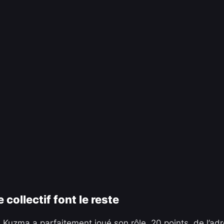
 collectif font le reste
 Kuzma a parfaitement joué son rôle. 20 points, de l’adr