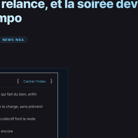
elance, et la soirée dev
nmpo
NEWS NBA
Cacher l'index
qui fait du bien, enfin
 la charge, sans prévenir
ollectif font le reste
, encore