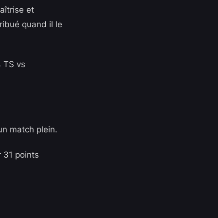
îtrise et
ribué quand il le
% TS vs
un match plein.
 31 points