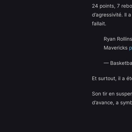
24 points, 7 reb
d’agressivité. Il
fallait.
Ryan Rollin
Mavericks
p
— Basketba
Et surtout, il a 
Son tir en suspen
d’avance, a symbo