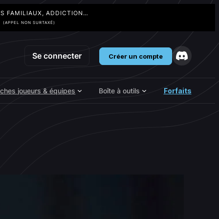
TS FAMILIAUX, ADDICTION…
3
(APPEL NON SURTAXÉ)
Se connecter
Créer un compte
iches joueurs & équipes
Boîte à outils
Forfaits