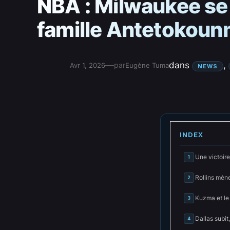
NBA : Milwaukee se r
famille Antetokou
—
dans
, 
par
Avr 1, 2026
Eugène Tuma
NEWS
INDEX
Une victoire 
1
Rollins mène
2
Kuzma et le c
3
Dallas subit
4