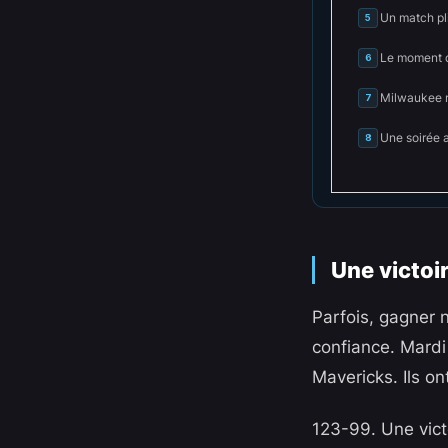
Un match pl
5
Le moment q
6
Milwaukee re
7
Une soirée a
8
Une victoir
Parfois, gagner n
confiance. Mardi
Mavericks. Ils on
123-99. Une victo