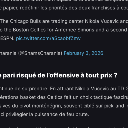
e papier, redéfinir les priorités des deux franchises à co
he Chicago Bulls are trading center Nikola Vucevic an
to the Boston Celtics for Anfernee Simons and a second
l ESPN.
pic.twitter.com/aScaobfZmv
harania (@ShamsCharania)
February 3, 2026
 pari risqué de l’offensive à tout prix ?
tinue de surprendre. En attirant Nikola Vucevic au TD 
rations basket des Celtics fait un choix tactique fascin
sives du pivot monténégrin, souvent ciblé sur pick-and-r
i privilégier la puissance de feu brute.