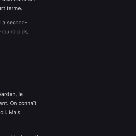
urt terme.
d a second-
-round pick,
Garden, le
ant. On connaît
oll. Mais