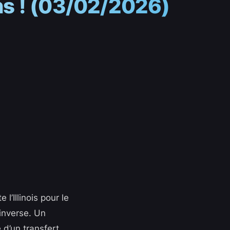
ns ! (03/02/2026)
’Illinois pour le
inverse. Un
 d’un transfert