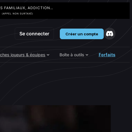
TS FAMILIAUX, ADDICTION…
3
(APPEL NON SURTAXÉ)
Se connecter
Créer un compte
iches joueurs & équipes
Boîte à outils
Forfaits