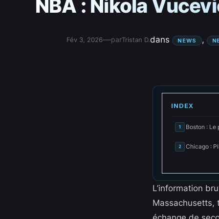
NBA : Nikola Vucev
—
dans
, 
par
Fév 3, 2026
Tristan D.
NEWS
N
INDEX
Boston : Le p
1
Chicago : Pl
2
L’information bru
Massachusetts, t
échange de secon