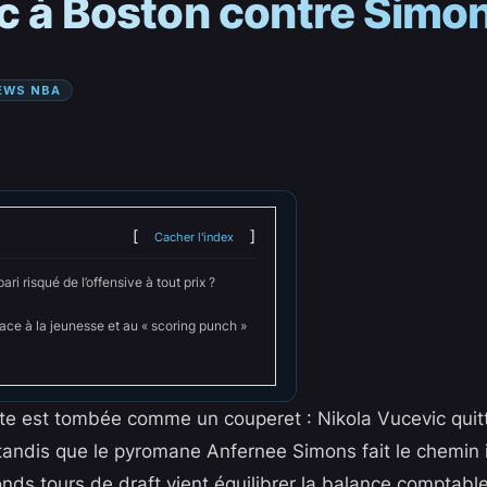
ic à Boston contre Simo
EWS NBA
Cacher l'index
ari risqué de l’offensive à tout prix ?
ace à la jeunesse et au « scoring punch »
te est tombée comme un couperet : Nikola Vucevic quitte l
andis que le pyromane Anfernee Simons fait le chemin 
ds tours de draft vient équilibrer la balance comptable