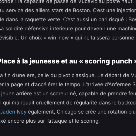
onde : la capacité de passe de Vucevic au poste haut, c
 au service des ailiers stars de Boston. C’est une injecti
le dans la raquette verte. C’est aussi un pari risqué : Bo
sa solidité défensive intérieure pour devenir une machin
visible. Un choix « win-now » qui ne laissera personne i
Place à la jeunesse et au « scoring punch 
 la fin d’une ère, celle du pivot classique. Le départ de 
r la page et d’accélérer le tempo. L’arrivée d’Anfernee 
 jeune arrière est un scoreur né, capable de prendre feu
l qui manquait cruellement de régularité dans le backco
 Jaden Ivey
également, Chicago se crée une rotation plu
axé encore plus sur l’attaque et le scoring.