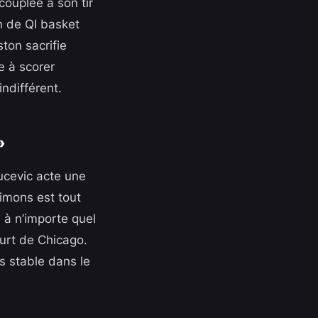
ouplée à son tir
on de QI basket
ston sacrifie
e à scorer
ndifférent.
»
Vucevic acte une
Simons est tout
 à n’importe quel
urt de Chicago.
s stable dans le