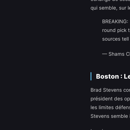
qui semble, sur l
BREAKING: T
round pick 
sources tel
— Shams C
Boston : Le
Brad Stevens con
président des opé
les limites défen
Stevens semble ic