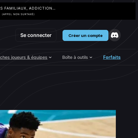
TS FAMILIAUX, ADDICTION…
3
(APPEL NON SURTAXÉ)
Se connecter
Créer un compte
iches joueurs & équipes
Boîte à outils
Forfaits