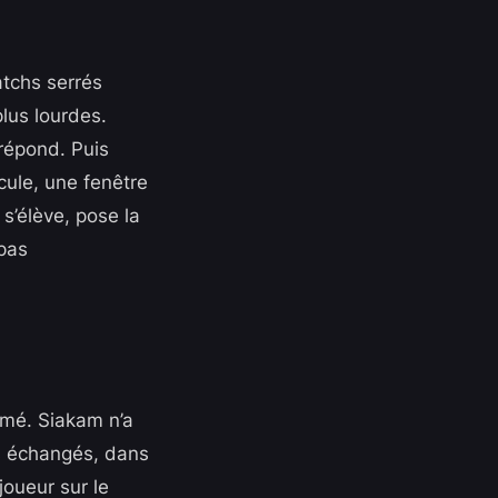
atchs serrés
plus lourdes.
répond. Puis
ule, une fenêtre
s’élève, pose la
 pas
sumé. Siakam n’a
ds échangés, dans
joueur sur le