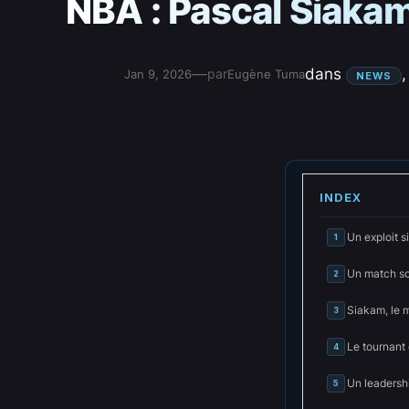
NBA : Pascal Siakam 
—
dans
,
par
Jan 9, 2026
Eugène Tuma
NEWS
INDEX
Un exploit 
1
Un match so
2
Siakam, le 
3
Le tournant 
4
Un leadersh
5