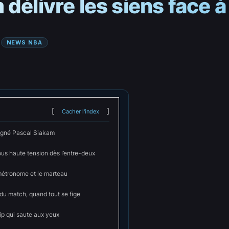
délivre les siens face à
 
NEWS NBA
Cacher l'index
signé Pascal Siakam
us haute tension dès l’entre-deux
métronome et le marteau
du match, quand tout se fige
ip qui saute aux yeux