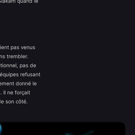
 Siakam quand le
aient pas venus
ans trembler.
ionnel, pas de
 équipes refusant
dement donné le
 Il ne forçait
de son côté.