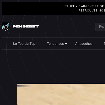
LES JEUX D’ARGENT ET DE
RETROUVEZ NOS
Aller
au
Rech
Search
contenu
Le Top du Top
Tendances
Antisèches