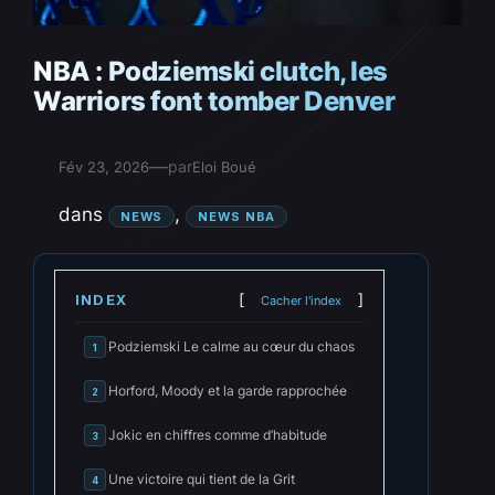
NBA : Podziemski clutch, les
Warriors font tomber Denver
—
par
Fév 23, 2026
Eloi Boué
dans
, 
NEWS
NEWS NBA
INDEX
Cacher l'index
Podziemski Le calme au cœur du chaos
1
Horford, Moody et la garde rapprochée
2
Jokic en chiffres comme d’habitude
3
Une victoire qui tient de la Grit
4