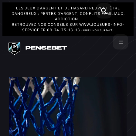
LES JEUX D’ARGENT ET DE HASARD PEUVENT ÊTRE
DANGEREUX : PERTES D’ARGENT, CONFLITS FAMILIAUX,
ADDICTION…
RETROUVEZ NOS CONSEILS SUR
WWW.JOUEURS-INFO-
SERVICE.FR
09-74-75-13-13
(APPEL NON SURTAXÉ)
Aller
au
Rechercher
contenu