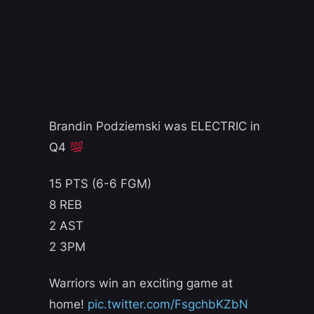
Brandin Podziemski was ELECTRIC in
Q4
15 PTS (6-6 FGM)
8 REB
2 AST
2 3PM
Warriors win an exciting game at
home!
pic.twitter.com/FsgchbKZbN