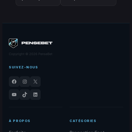
– MOINS de 1.5
1.5 buts en 2ème mi-
buts du 23-02-
temps du 23-02-2026
2026
Copyright © 2026 PenseBet
SUIVEZ-NOUS
Facebook
Instagram
X
YouTube
TikTok
LinkedIn
À PROPOS
CATÉGORIES