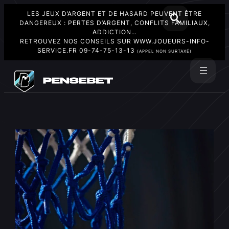
LES JEUX D’ARGENT ET DE HASARD PEUVENT ÊTRE
DANGEREUX : PERTES D’ARGENT, CONFLITS FAMILIAUX,
ADDICTION…
RETROUVEZ NOS CONSEILS SUR
WWW.JOUEURS-INFO-
SERVICE.FR
09-74-75-13-13
(APPEL NON SURTAXÉ)
Aller
au
Rechercher
contenu