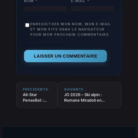
NOM
*
E-MAIL
*
ENREGISTRER MON NOM, MON E-MAIL
ET MON SITE DANS LE NAVIGATEUR
POUR MON PROCHAIN COMMENTAIRE.
PRÉCÉDENTE :
SUIVANTE :
All-Star
JO 2026 – Ski alpin :
PenseBet :
Romane Miradoli en
-50% sur nos
argent, Brignone sacrée à
abonnements
domicile sur le super-G
annuels