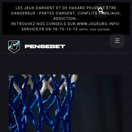
LES JEUX D’ARGENT ET DE HASARD PEUVENT ÊTRE
DANGEREUX : PERTES D’ARGENT, CONFLITS FAMILIAUX,
ADDICTION…
RETROUVEZ NOS CONSEILS SUR
WWW.JOUEURS-INFO-
SERVICE.FR
09-74-75-13-13
(APPEL NON SURTAXÉ)
Aller
au
Rechercher
contenu