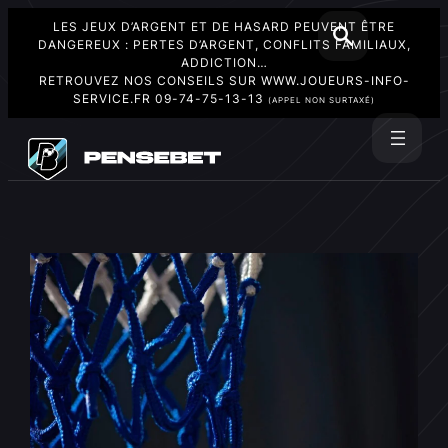
LES JEUX D’ARGENT ET DE HASARD PEUVENT ÊTRE
DANGEREUX : PERTES D’ARGENT, CONFLITS FAMILIAUX,
ADDICTION…
RETROUVEZ NOS CONSEILS SUR
WWW.JOUEURS-INFO-
SERVICE.FR
09-74-75-13-13
(APPEL NON SURTAXÉ)
Aller
au
Rechercher
contenu