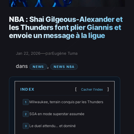
NBA : Shai Gilgeous-Alexander et
les Thunders font plier Giannis et
envoie un message à la ligue
—
par
Jan 22, 2026
Eugène Tuma
dans
, 
NEWS
NEWS NBA
INDEX
Cacher l'index
Milwaukee, terrain conquis par les Thunders
1
SGA en mode superstar assumée
2
Le duel attendu… et dominé
3