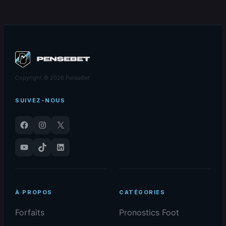
face aux
prédictions – 22/01/2026
Hawks
Copyright © 2026 PenseBet
SUIVEZ-NOUS
Facebook
Instagram
X
YouTube
TikTok
LinkedIn
À PROPOS
CATÉGORIES
Forfaits
Pronostics Foot