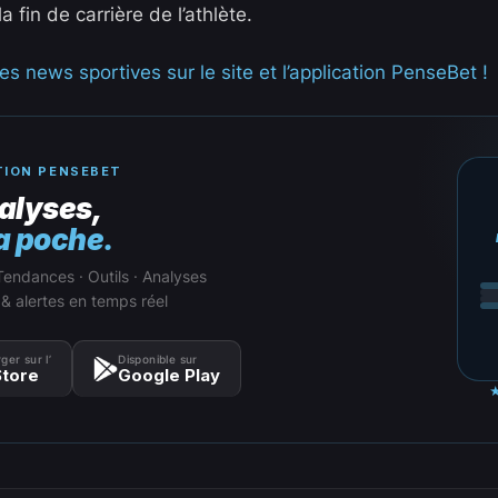
a fin de carrière de l’athlète.
s news sportives sur le site et l’application PenseBet !
TION PENSEBET
alyses,
a poche.
Tendances · Outils · Analyses
 & alertes en temps réel
ger sur l’
Disponible sur
tore
Google Play