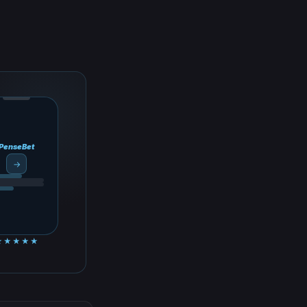
PenseBet
→
★★★★★