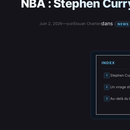
NBA : Stephen Curry
—
dans
par
Juin 2, 2026
Elouan Chartier
NEWS
INDEX
Stephen Cur
1
Un virage s
2
Au-delà du 
3