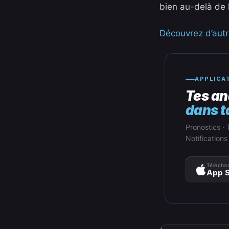
bien au-delà de l
Découvrez d’autre
APPLICA
Tes an
dans t
Pronostics · 
Notifications
Téléchar
App S