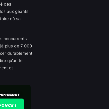
té des
 dos aux géants
toire où sa
es concurrents
éjà plus de 7 000
ercer durablement
ire qu’un tel
ment et
FONCE !