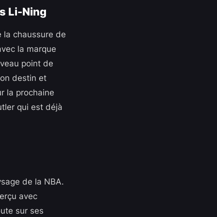
s Li-Ning
de la chaussure de
 avec la marque
uveau point de
son destin et
ur la prochaine
tler qui est déjà
ysage de la NBA.
perçu avec
ute sur ses