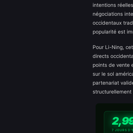
intentions réelle
négociations int
occidentaux tradi
popularité est i
Pour Li-Ning, cet
directs occident
points de vente e
sur le sol améric
partenariat valid
structurellement 
2,9
7 JOURS D’