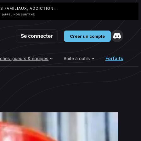
TS FAMILIAUX, ADDICTION…
3
(APPEL NON SURTAXÉ)
Se connecter
Créer un compte
iches joueurs & équipes
Boîte à outils
Forfaits