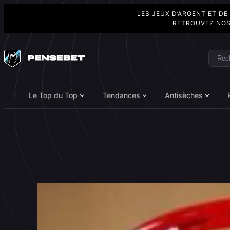
LES JEUX D’ARGENT ET DE
RETROUVEZ NOS
Aller
au
Rech
Search
contenu
Le Top du Top
Tendances
Antisèches