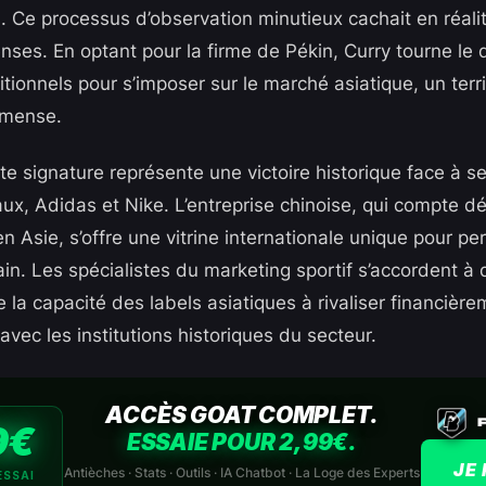
s. Ce processus d’observation minutieux cachait en réali
enses. En optant pour la firme de Pékin, Curry tourne le
tionnels pour s’imposer sur le marché asiatique, un terri
mmense.
te signature représente une victoire historique face à s
aux, Adidas et Nike. L’entreprise chinoise, qui compte d
n Asie, s’offre une vitrine internationale unique pour p
ain. Les spécialistes du marketing sportif s’accordent à d
e la capacité des labels asiatiques à rivaliser financière
avec les institutions historiques du secteur.
ACCÈS GOAT COMPLET.
9€
ESSAIE POUR 2,99€.
JE 
Antièches · Stats · Outils · IA Chatbot · La Loge des Experts
ESSAI