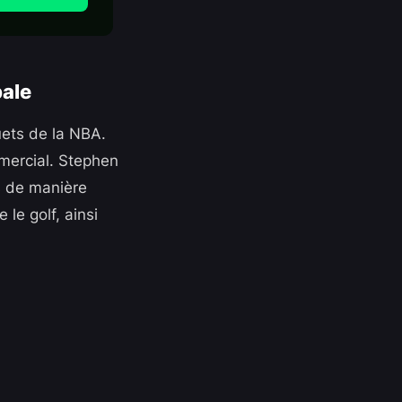
bale
uets de la NBA.
mmercial. Stephen
s de manière
le golf, ainsi