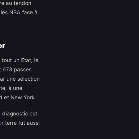
ure au tendon
ales NBA face à
or
tout un État, le
et 673 passes
ar une sélection
te, à une
d et New York.
 diagnostic est
 terre fut aussi