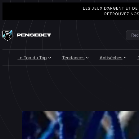
LES JEUX D’ARGENT ET DE
RETROUVEZ NOS
Aller
au
Rech
Search
contenu
Le Top du Top
Tendances
Antisèches