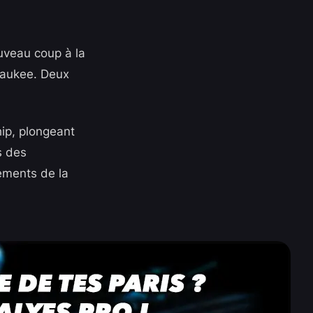
ouveau coup à la
lwaukee. Deux
hip, plongeant
s des
ements de la