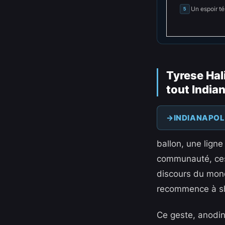
Un espoir t
5
Tyrese Hal
tout India
INDIANAPOL
ballon, une ligne
communauté, ces 
discours du mond
recommence à sh
Ce geste, anodin