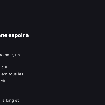
nne espoir à
 homme, un
 leur
ent tous les
olu,
le long et