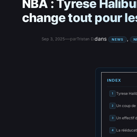
NBA : Tyrese Halibur
change tout pour le
—
dans
, 
par
Sep 3, 2025
Tristan D.
NEWS
N
INDEX
Tyrese Halib
1
Un coup de 
2
Un effectif 
3
La rééducat
4