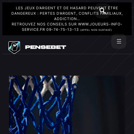
LES JEUX D’ARGENT ET DE HASARD PEUVENT ÊTRE
DANGEREUX : PERTES D’ARGENT, CONFLITS FAMILIAUX,
ADDICTION…
RETROUVEZ NOS CONSEILS SUR
WWW.JOUEURS-INFO-
SERVICE.FR
09-74-75-13-13
(APPEL NON SURTAXÉ)
Aller
au
Rechercher
contenu