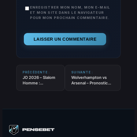
ENREGISTRER MON NOM, MON E-MAIL
ET MON SITE DANS LE NAVIGATEUR
POUR MON PROCHAIN COMMENTAIRE.
PRÉCÉDENTE :
SUIVANTE :
JO 2026 – Slalom
Wolverhampton vs
Homme :
Arsenal – Pronostic
Désillusion pour
Foot gratuit et
Clément Noël et
prédictions – Premier
Loïc Meillard
League – 18/02/2026
couronné