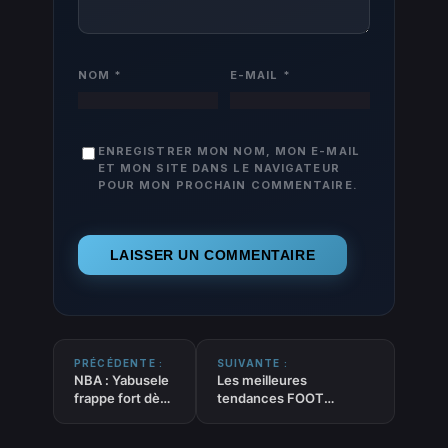
NOM
*
E-MAIL
*
ENREGISTRER MON NOM, MON E-MAIL
ET MON SITE DANS LE NAVIGATEUR
POUR MON PROCHAIN COMMENTAIRE.
PRÉCÉDENTE :
SUIVANTE :
NBA : Yabusele
Les meilleures
frappe fort dès
tendances FOOT
son arrivée à
‘Nombre de buts –
Chicago
équipes’ du 06-02-2026