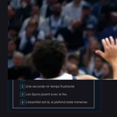
NBA : Wembanyama domine,
les Spurs s’imposent à Dallas
Fév 6, 2026
—
Eugène Tuma
par
dans
News NBA
INDEX
Cacher l'index
Un duel attendu, une réponse immédiate
1
Une seconde mi-temps frustrante
2
Les Spurs jouent avec le feu
3
L’essentiel est là, le plafond reste immense
4