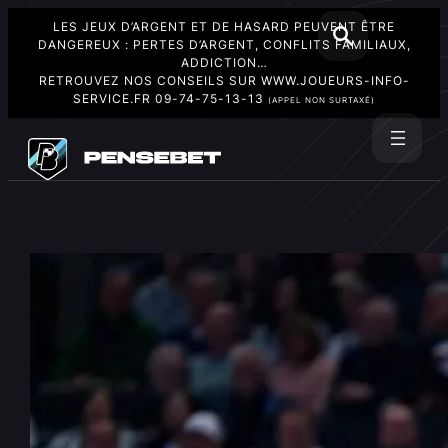
LES JEUX D’ARGENT ET DE HASARD PEUVENT ÊTRE
DANGEREUX : PERTES D’ARGENT, CONFLITS FAMILIAUX,
ADDICTION…
RETROUVEZ NOS CONSEILS SUR
WWW.JOUEURS-INFO-
SERVICE.FR
09-74-75-13-13
(APPEL NON SURTAXÉ)
Aller
au
Rechercher
contenu