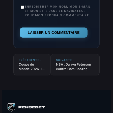
ENREGISTRER MON NOM, MON E-MAIL
ET MON SITE DANS LE NAVIGATEUR
POUR MON PROCHAIN COMMENTAIRE.
PRÉCÉDENTE :
SUIVANTE :
Coupe du
NBA : Darryn Peterson
Monde 2026 : la
contre Cam Boozer,
Belgique écrase
premier duel d’une
les États-Unis et
longue série entre le
file en quarts de
pick 2 et 3 de la draft
finale
2026