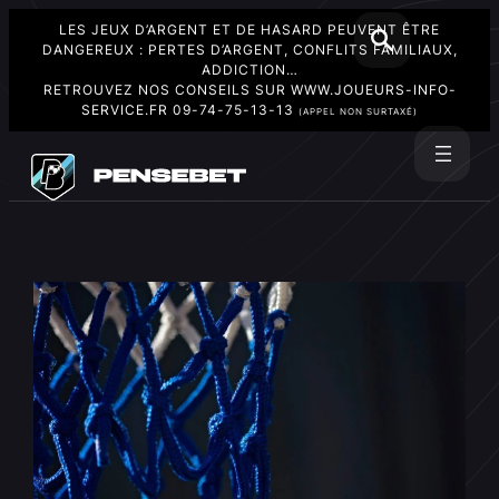
LES JEUX D’ARGENT ET DE HASARD PEUVENT ÊTRE
DANGEREUX : PERTES D’ARGENT, CONFLITS FAMILIAUX,
ADDICTION…
RETROUVEZ NOS CONSEILS SUR
WWW.JOUEURS-INFO-
SERVICE.FR
09-74-75-13-13
(APPEL NON SURTAXÉ)
Aller
au
Rechercher
contenu