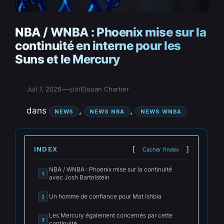
NBA / WNBA : Phoenix mise sur la
continuité en interne pour les
Suns et le Mercury
—
par
Juil 7, 2026
Elouan Chartier
dans
, 
, 
NEWS
NEWS NBA
NEWS WNBA
INDEX
Cacher l'index
NBA / WNBA : Phoenix mise sur la continuité
1
avec Josh Bartelstein
Un homme de confiance pour Mat Ishbia
2
Les Mercury également concernés par cette
3
continuité