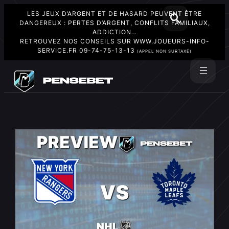
LES JEUX D’ARGENT ET DE HASARD PEUVENT ÊTRE
DANGEREUX : PERTES D’ARGENT, CONFLITS FAMILIAUX,
ADDICTION…
RETROUVEZ NOS CONSEILS SUR
WWW.JOUEURS-INFO-
SERVICE.FR
09-74-75-13-13
(APPEL NON SURTAXÉ)
Aller
au
Rechercher
contenu