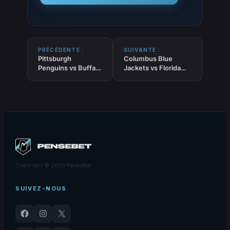
PRÉCÉDENTE :
SUIVANTE :
Pittsburgh
Columbus Blue
Penguins vs Buffalo
Jackets vs Florida
Sabres – Pronostic
Panthers – Pronostic
NHL gratuit et
NHL gratuit et
prédictions –
prédictions –
05/03/2026
05/03/2026
Copyright © 2026 PenseBet
SUIVEZ-NOUS
Facebook
Instagram
X