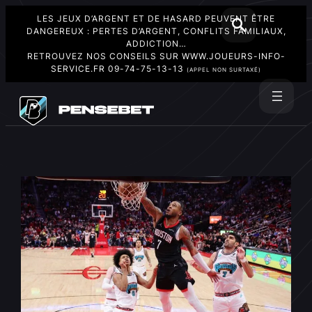
LES JEUX D’ARGENT ET DE HASARD PEUVENT ÊTRE
DANGEREUX : PERTES D’ARGENT, CONFLITS FAMILIAUX,
ADDICTION…
RETROUVEZ NOS CONSEILS SUR
WWW.JOUEURS-INFO-
SERVICE.FR
09-74-75-13-13
(APPEL NON SURTAXÉ)
Aller
au
Rechercher
contenu