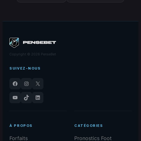
rumeurs Crosby-
Pacers, la dure loi des
Canadien ! »
effectifs NBA
Copyright © 2026 PenseBet
SUIVEZ-NOUS
Facebook
Instagram
X
YouTube
TikTok
LinkedIn
À PROPOS
CATÉGORIES
Forfaits
Pronostics Foot