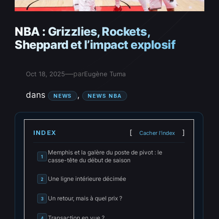
NBA : Grizzlies, Rockets,
Sheppard et l’impact explosif
—
par
Oct 18, 2025
Eugène Tuma
dans
, 
NEWS
NEWS NBA
INDEX
Cacher l'index
Memphis et la galère du poste de pivot : le
1
casse-tête du début de saison
Une ligne intérieure décimée
2
Un retour, mais à quel prix ?
3
Transaction en vue ?
4