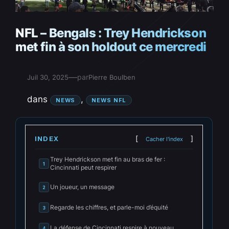
NFL – Bengals : Trey Hendrickson
met fin à son holdout ce mercredi
—
par
Juil 30, 2025
Pierre Boulben
dans
, 
NEWS
NEWS NFL
INDEX
Cacher l'index
Trey Hendrickson met fin au bras de fer :
1
Cincinnati peut respirer
Un joueur, un message
2
Regarde les chiffres, et parle-moi d’équité
3
La défense de Cincinnati respire à nouveau
4