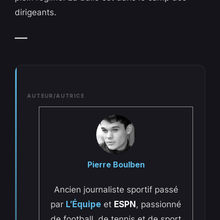
dirigeants.
—–
AUTEUR/AUTRICE
Pierre Boulben
Ancien journaliste sportif passé
par
L’Équipe
et
ESPN
, passionné
de football, de tennis et de sport