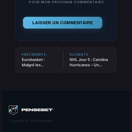
POUR MON PROCHAIN COMMENTAIRE.
PRÉCÉDENTE :
SUIVANTE :
Eurobasket :
NHL Jour 5 : Carolina
Malgré les
Hurricanes – Un
absences,
groupe solide, un
Zaccharie Risacher
objectif sublime
rêve d’or !
Copyright © 2026 PenseBet