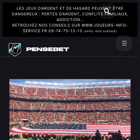
LES JEUX D’ARGENT ET DE HASARD PEUVENT ÊTRE
DANGEREUX : PERTES D’ARGENT, CONFLITS FAMILIAUX,
ADDICTION…
RETROUVEZ NOS CONSEILS SUR
WWW.JOUEURS-INFO-
SERVICE.FR
09-74-75-13-13
(APPEL NON SURTAXÉ)
Aller
au
Rechercher
contenu