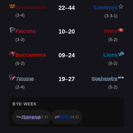
Cowboys
22
–
44
Commanders
(3-4)
(3-3-1)
Falcons
49ers
10
–
20
(3-3)
(5-2)
Buccaneers
Lions
09
–
24
(5-2)
(5-2)
Texans
Seahawks
19
–
27
(2-4)
(5-2)
BYE WEEK
Ravens
Bills
(1-5)
(4-2)