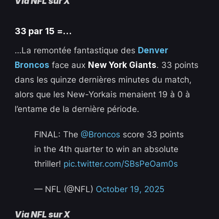
Via NFL sur X
33 par 15 =…
…La remontée fantastique des
Denver
Broncos
face aux
New York Giants
. 33 points
dans les quinze dernières minutes du match,
alors que les New-Yorkais menaient 19 à 0 à
l’entame de la dernière période.
FINAL: The
@Broncos
score 33 points
in the 4th quarter to win an absolute
thriller!
pic.twitter.com/SBsPeOam0s
— NFL (@NFL)
October 19, 2025
Via NFL sur X