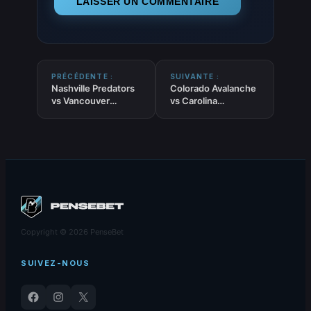
PRÉCÉDENTE :
SUIVANTE :
Nashville Predators
Colorado Avalanche
vs Vancouver
vs Carolina
Canucks – Pronostic
Hurricanes –
Gratuit et
Pronostic Gratuit et
prédictions – NHL –
prédictions – NHL –
23/10/2025
23/10/2025
Copyright © 2026 PenseBet
SUIVEZ-NOUS
Facebook
Instagram
X