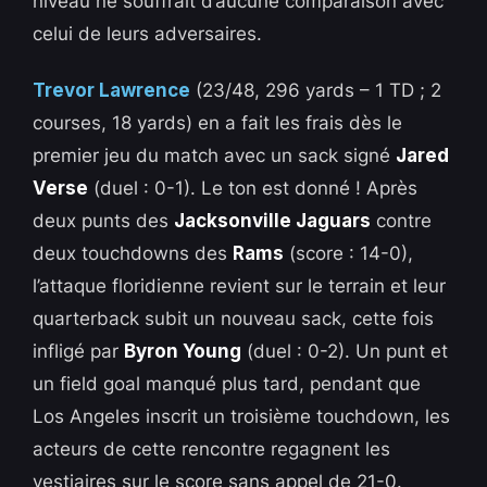
niveau ne souffrait d’aucune comparaison avec
celui de leurs adversaires.
Trevor Lawrence
(23/48, 296 yards – 1 TD ; 2
courses, 18 yards) en a fait les frais dès le
premier jeu du match avec un sack signé
Jared
Verse
(duel : 0-1). Le ton est donné ! Après
deux punts des
Jacksonville Jaguars
contre
deux touchdowns des
Rams
(score : 14-0),
l’attaque floridienne revient sur le terrain et leur
quarterback subit un nouveau sack, cette fois
infligé par
Byron Young
(duel : 0-2). Un punt et
un field goal manqué plus tard, pendant que
Los Angeles inscrit un troisième touchdown, les
acteurs de cette rencontre regagnent les
vestiaires sur le score sans appel de 21-0.