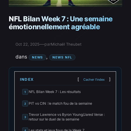
NFL Bilan Week 7 : Une semaine
émotionnellement agréable
—
par
Oct 22, 2025
Michaël Theubet
dans
, 
NEWS
NEWS NFL
INDEX
Cacher l'index
NFL Bilan Week 7 : Les résultats
1
PIT vs CIN : le match fou de la semaine
2
Trevor Lawrence vs Byron Young/Jared Verse :
3
retour sur le duel de la semaine
Les stats et jeux fous de la Week 7
4