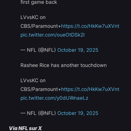
first game back
LVvsKC on
CBS/Paramount+
https://t.co/HkKw7uXVnt
pic.twitter.com/oueOtDSk2I
— NFL (@NFL)
October 19, 2025
Rashee Rice has another touchdown
LVvsKC on
CBS/Paramount+
https://t.co/HkKw7uXVnt
pic.twitter.com/y0dUWnaeLz
— NFL (@NFL)
October 19, 2025
Via NFL sur X