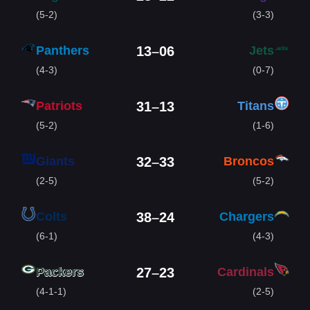
(5-2)
(3-3)
Panthers
Jets
13
–
06
(4-3)
(0-7)
Patriots
Titans
31
–
13
(5-2)
(1-6)
Giants
Broncos
32
–
33
(2-5)
(5-2)
Colts
Chargers
38
–
24
(6-1)
(4-3)
Packers
Cardinals
27
–
23
(4-1-1)
(2-5)