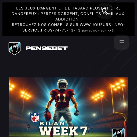
LES JEUX D’ARGENT ET DE HASARD PEUVENT ÊTRE
DANGEREUX : PERTES D’ARGENT, CONFLITS FAMILIAUX,
ADDICTION…
RETROUVEZ NOS CONSEILS SUR
WWW.JOUEURS-INFO-
SERVICE.FR
09-74-75-13-13
(APPEL NON SURTAXÉ)
Aller
au
Rechercher
contenu