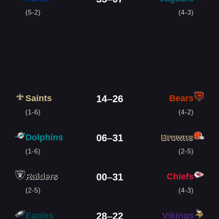
(5-2)
(4-3)
Saints
Bears
14
–
26
(1-6)
(4-2)
Dolphins
Browns
06
–
31
(1-6)
(2-5)
Raiders
Chiefs
00
–
31
(2-5)
(4-3)
Eagles
Vikings
28
–
22