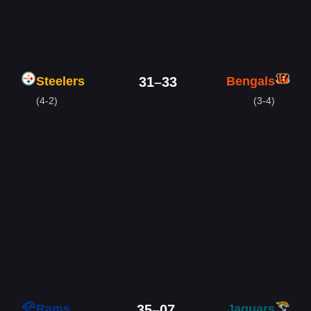
Steelers
Bengals
31
–
33
(4-2)
(3-4)
Rams
Jaguars
35
–
07