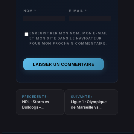
NOM
*
E-MAIL
*
ENREGISTRER MON NOM, MON E-MAIL
ET MON SITE DANS LE NAVIGATEUR
POUR MON PROCHAIN COMMENTAIRE.
PRÉCÉDENTE :
SUIVANTE :
NRL : Storm vs
Ligue 1 : Olympique
Bulldogs –
de Marseille vs
Pronostic Gratuit
Lorient – Pronostic
et prédictions –
Gratuit et prédictions
12/09/25