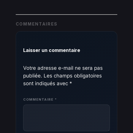
COMMENTAIRES
Laisser un commentaire
Votre adresse e-mail ne sera pas
publiée.
Les champs obligatoires
sont indiqués avec
*
COMMENTAIRE
*