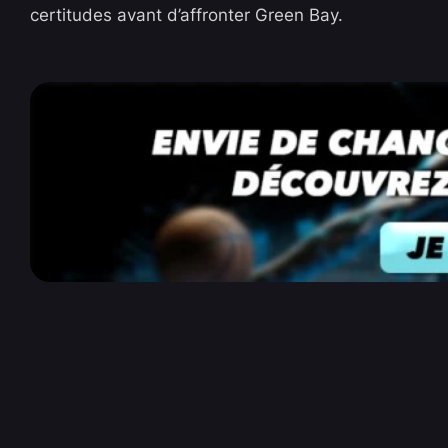
certitudes avant d’affronter Green Bay.