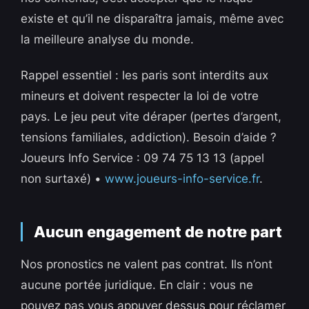
existe et qu’il ne disparaîtra jamais, même avec
la meilleure analyse du monde.
Rappel essentiel : les paris sont interdits aux
mineurs et doivent respecter la loi de votre
pays. Le jeu peut vite déraper (pertes d’argent,
tensions familiales, addiction). Besoin d’aide ?
Joueurs Info Service : 09 74 75 13 13 (appel
non surtaxé) •
www.joueurs-info-service.fr
.
Aucun engagement de notre part
Nos pronostics ne valent pas contrat. Ils n’ont
aucune portée juridique. En clair : vous ne
pouvez pas vous appuyer dessus pour réclamer