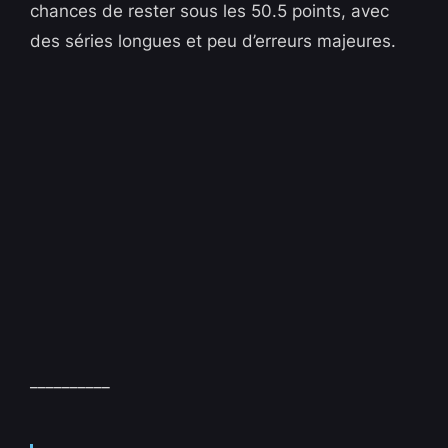
chances de rester sous les 50.5 points, avec
des séries longues et peu d’erreurs majeures.
__________