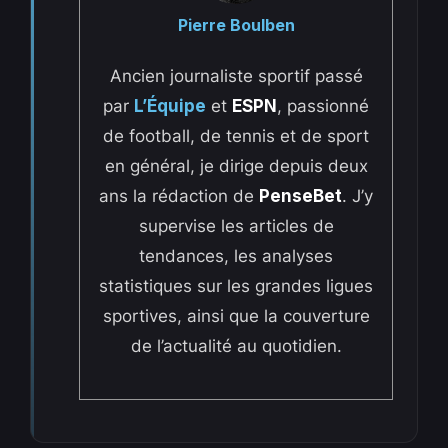
Pierre Boulben
Ancien journaliste sportif passé
par
L’Équipe
et
ESPN
, passionné
de football, de tennis et de sport
en général, je dirige depuis deux
ans la rédaction de
PenseBet
. J’y
supervise les articles de
tendances, les analyses
statistiques sur les grandes ligues
sportives, ainsi que la couverture
de l’actualité au quotidien.