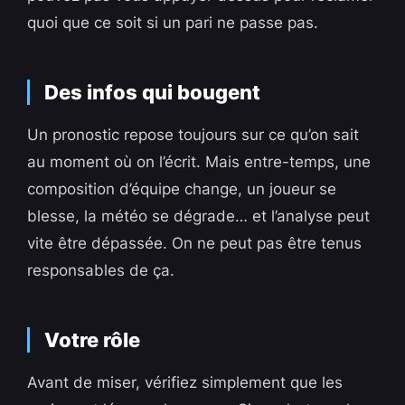
quoi que ce soit si un pari ne passe pas.
Des infos qui bougent
Un pronostic repose toujours sur ce qu’on sait
au moment où on l’écrit. Mais entre-temps, une
composition d’équipe change, un joueur se
blesse, la météo se dégrade… et l’analyse peut
vite être dépassée. On ne peut pas être tenus
responsables de ça.
Votre rôle
Avant de miser, vérifiez simplement que les