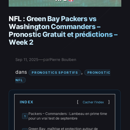
NFL : Green Bay Packers vs
Washington Commanders –
Pronostic Gratuit et prédictions –
Week 2
—
par
Sep 11, 2025
Pierre Boulben
dans
, 
PRONOSTICS SPORTIFS
PRONOSTIC
NFL
INDEX
Cacher l'index
Packers – Commanders : Lambeau en prime time
1
pour un vrai test de septembre
Green Bay, maîtrise et protection autour de