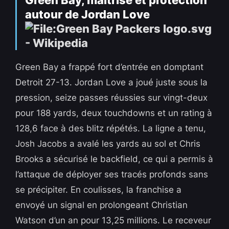
Green Bay, maîtrise et protection
autour de Jordan Love
Green Bay a frappé fort d’entrée en domptant
Detroit 27-13. Jordan Love a joué juste sous la
pression, seize passes réussies sur vingt-deux
pour 188 yards, deux touchdowns et un rating à
128,6 face à des blitz répétés. La ligne a tenu,
Josh Jacobs a avalé les yards au sol et Chris
Brooks a sécurisé le backfield, ce qui a permis à
l’attaque de déployer ses tracés profonds sans
se précipiter. En coulisses, la franchise a
envoyé un signal en prolongeant Christian
Watson d’un an pour 13,25 millions. Le receveur