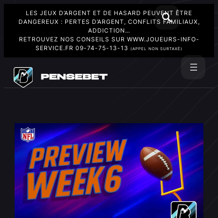
LES JEUX D’ARGENT ET DE HASARD PEUVENT ÊTRE
DANGEREUX : PERTES D’ARGENT, CONFLITS FAMILIAUX,
ADDICTION…
RETROUVEZ NOS CONSEILS SUR
WWW.JOUEURS-INFO-
SERVICE.FR
09-74-75-13-13
(APPEL NON SURTAXÉ)
Aller
au
Rechercher
contenu