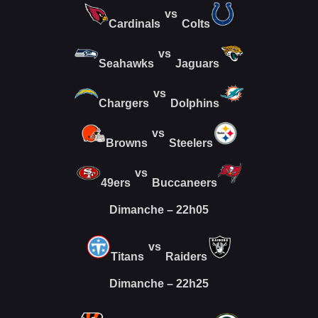
vs
Cardinals
Colts
vs
Seahawks
Jaguars
vs
Chargers
Dolphins
vs
Browns
Steelers
vs
49ers
Buccaneers
Dimanche – 22h05
vs
Titans
Raiders
Dimanche – 22h25