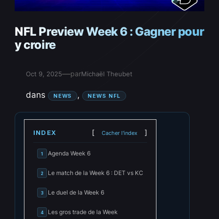
NFL Preview Week 6 : Gagner pour
y croire
—
par
Oct 9, 2025
Michaël Theubet
dans
, 
NEWS
NEWS NFL
INDEX
Cacher l'index
Agenda Week 6
1
Le match de la Week 6 : DET vs KC
2
Le duel de la Week 6
3
Les gros trade de la Week
4