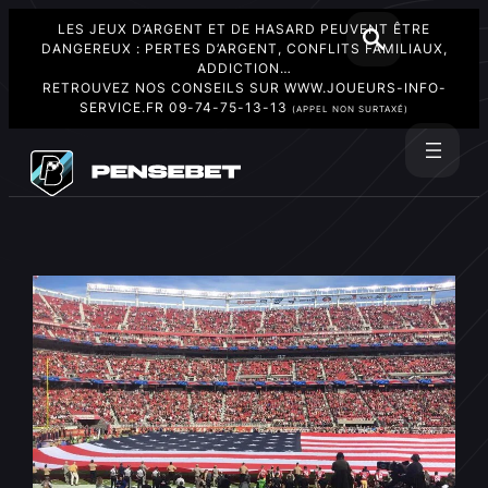
LES JEUX D’ARGENT ET DE HASARD PEUVENT ÊTRE
DANGEREUX : PERTES D’ARGENT, CONFLITS FAMILIAUX,
ADDICTION…
RETROUVEZ NOS CONSEILS SUR
WWW.JOUEURS-INFO-
SERVICE.FR
09-74-75-13-13
(APPEL NON SURTAXÉ)
Aller
au
Rechercher
contenu