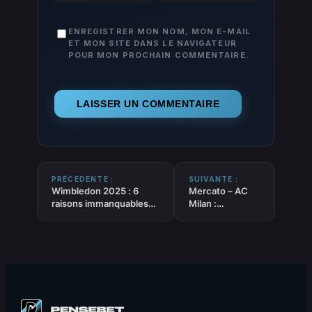
ENREGISTRER MON NOM, MON E-MAIL
ET MON SITE DANS LE NAVIGATEUR
POUR MON PROCHAIN COMMENTAIRE.
PRÉCÉDENTE :
SUIVANTE :
Wimbledon 2025 : 6
Mercato – AC
raisons immanquables
Milan :
de suivre la demi-finale
Négociations
explosive entre Sinner et
avancées pour
Djokovic
recruter Archie
Brown