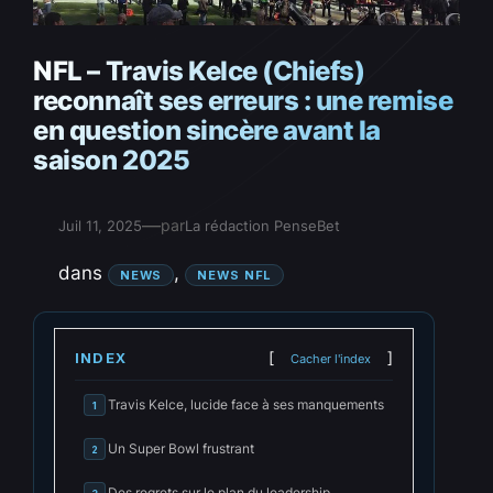
NFL – Travis Kelce (Chiefs)
reconnaît ses erreurs : une remise
en question sincère avant la
saison 2025
—
par
Juil 11, 2025
La rédaction PenseBet
dans
, 
NEWS
NEWS NFL
INDEX
Cacher l'index
Travis Kelce, lucide face à ses manquements
1
Un Super Bowl frustrant
2
Des regrets sur le plan du leadership