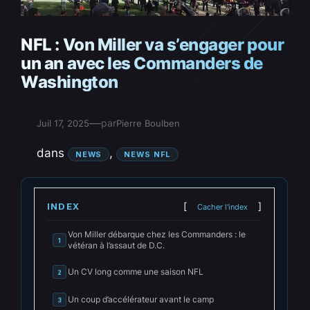
NFL : Von Miller va s’engager pour
un an avec les Commanders de
Washington
—
par
Juil 17, 2025
Pierre Boulben
dans
, 
NEWS
NEWS NFL
INDEX
Cacher l'index
Von Miller débarque chez les Commanders : le
1
vétéran à l’assaut de D.C.
Un CV long comme une saison NFL
2
Un coup d’accélérateur avant le camp
3