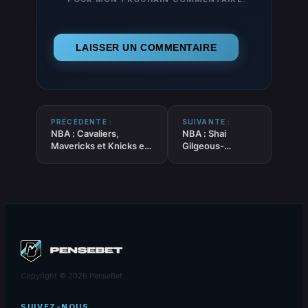
PRÉCÉDENTE :
SUIVANTE :
NBA : Cavaliers,
NBA : Shai
Mavericks et Knicks en
Gilgeous-
embuscade pour
Alexander et
LeBron James si les
Simone Biles
Lakers le libèrent avant
raflent les plus
la prochaine saison
grands honneurs
NBA
aux ESPYS
Awards
Copyright © 2026 PenseBet
SUIVEZ-NOUS