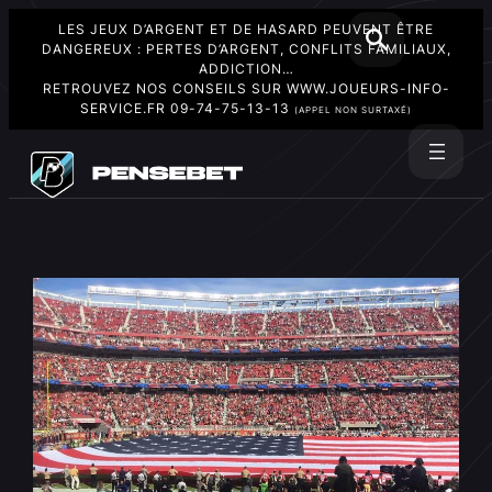
LES JEUX D’ARGENT ET DE HASARD PEUVENT ÊTRE
DANGEREUX : PERTES D’ARGENT, CONFLITS FAMILIAUX,
ADDICTION…
RETROUVEZ NOS CONSEILS SUR
WWW.JOUEURS-INFO-
SERVICE.FR
09-74-75-13-13
(APPEL NON SURTAXÉ)
Aller
au
Rechercher
contenu