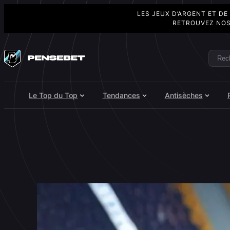
LES JEUX D’ARGENT ET DE
RETROUVEZ NOS
Aller
au
Rech
Search
contenu
Le Top du Top
Tendances
Antisèches