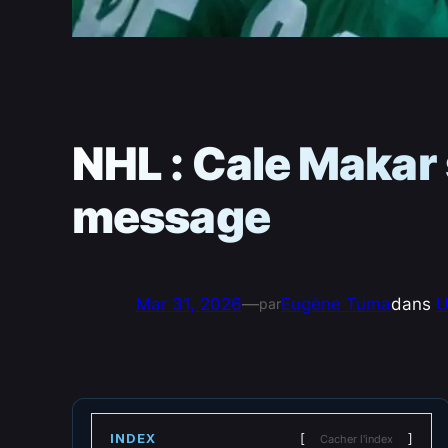
NHL : Cale Makar 
message
Mar 31, 2026
—
Eugène Tuma
dans
U
par
INDEX
Cacher l'index