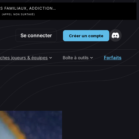
TS FAMILIAUX, ADDICTION…
3
(APPEL NON SURTAXÉ)
Se connecter
Créer un compte
iches joueurs & équipes
Boîte à outils
Forfaits