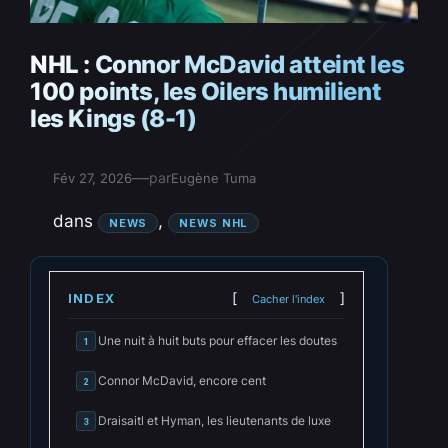
NHL : Connor McDavid atteint les
100 points, les Oilers humilient
les Kings (8-1)
—
par
Fév 27, 2026
Eugène Tuma
dans
, 
NEWS
NEWS NHL
INDEX
Cacher l'index
Une nuit à huit buts pour effacer les doutes
1
Connor McDavid, encore cent
2
Draisaitl et Hyman, les lieutenants de luxe
3