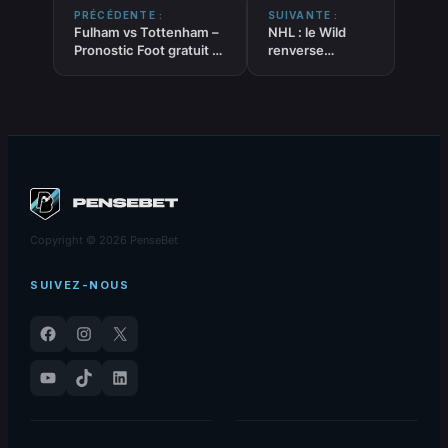
PRÉCÉDENTE :
SUIVANTE :
Fulham vs Tottenham –
NHL : le Wild
Pronostic Foot gratuit et
renverse
prédictions – Premier
l’Avalanche,
League – 01/03/2026
Boldy en feu
prolonge la série
à six
Copyright © 2026 PenseBet
SUIVEZ-NOUS
Facebook
Instagram
X
YouTube
TikTok
LinkedIn