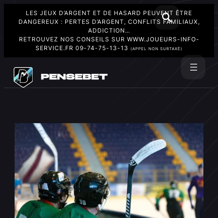
LES JEUX D’ARGENT ET DE HASARD PEUVENT ÊTRE
DANGEREUX : PERTES D’ARGENT, CONFLITS FAMILIAUX,
ADDICTION…
RETROUVEZ NOS CONSEILS SUR
WWW.JOUEURS-INFO-
SERVICE.FR
09-74-75-13-13
(APPEL NON SURTAXÉ)
Aller
au
Rechercher
contenu