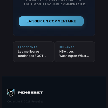
ET MON SITE DANS LE NAVIGATEUR
POUR MON PROCHAIN COMMENTAIRE.
PRÉCÉDENTE :
SUIVANTE :
Les meilleures
NBA : Les
tendances FOOT
Washington Wizards
‘Buteurs et joueurs
obtiennent le
décisifs’ du 11-05-
premier choix de la
2026
Draft 2026
Copyright © 2026 PenseBet