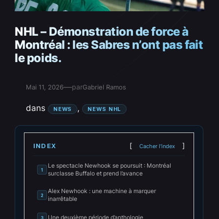
NHL – Démonstration de force à
Montréal : les Sabres n’ont pas fait
le poids.
—
par
Mai 11, 2026
Gabriel Ramos
dans
, 
NEWS
NEWS NHL
INDEX
Cacher l'index
Le spectacle Newhook se poursuit : Montréal
1
surclasse Buffalo et prend l’avance
Alex Newhook : une machine à marquer
2
inarrêtable
Une deuxième période d’anthologie
3