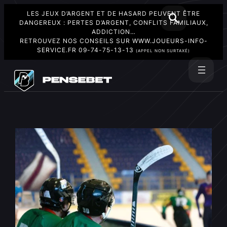
LES JEUX D’ARGENT ET DE HASARD PEUVENT ÊTRE
DANGEREUX : PERTES D’ARGENT, CONFLITS FAMILIAUX,
ADDICTION…
RETROUVEZ NOS CONSEILS SUR
WWW.JOUEURS-INFO-
SERVICE.FR
09-74-75-13-13
(APPEL NON SURTAXÉ)
Aller
au
Rechercher
contenu