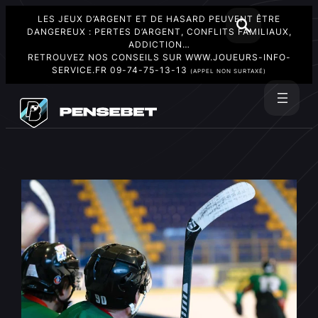
LES JEUX D’ARGENT ET DE HASARD PEUVENT ÊTRE
DANGEREUX : PERTES D’ARGENT, CONFLITS FAMILIAUX,
ADDICTION…
RETROUVEZ NOS CONSEILS SUR
WWW.JOUEURS-INFO-
SERVICE.FR
09-74-75-13-13
(APPEL NON SURTAXÉ)
Aller
au
Rechercher
contenu