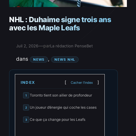
NHL : Duhaime signe trois ans
avec les Maple Leafs
—
par
Juil 2, 2026
La rédaction PenseBet
dans
, 
NEWS
NEWS NHL
INDEX
Cacher l'index
Toronto tient son ailier de profondeur
1
Un joueur d’énergie qui coche les cases
2
Ce que ça change pour les Leafs
3