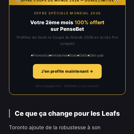
OFFRE COUPE DU MONDE 2026 — DURÉE LIMITÉE
OFFRE SPÉCIALE MONDIAL 2026
Votre 2ème mois
100% offert
sur PenseBet
Profitez de toute la Coupe du Monde 2026 en accès Pro
complet
Pronostics
Antisèches
Stats
Outils
Zéro pub
J’en profite maintenant →
Sans engagement · Résiliable à tout moment
Ce que ça change pour les Leafs
Toronto ajoute de la robustesse à son