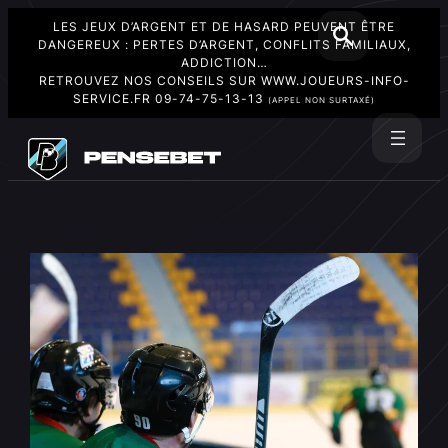
LES JEUX D’ARGENT ET DE HASARD PEUVENT ÊTRE
DANGEREUX : PERTES D’ARGENT, CONFLITS FAMILIAUX,
ADDICTION…
RETROUVEZ NOS CONSEILS SUR
WWW.JOUEURS-INFO-
SERVICE.FR
09-74-75-13-13
(APPEL NON SURTAXÉ)
Aller
au
Rechercher
contenu