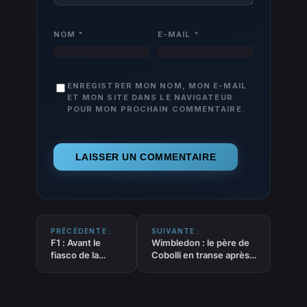
NOM
*
E-MAIL
*
ENREGISTRER MON NOM, MON E-MAIL
ET MON SITE DANS LE NAVIGATEUR
POUR MON PROCHAIN COMMENTAIRE.
PRÉCÉDENTE :
SUIVANTE :
F1 : Avant le
Wimbledon : le père de
fiasco de la
Cobolli en transe après
course
la qualification de son
manquée, Piastri
fils en quarts de finale
était déjà
surveillé