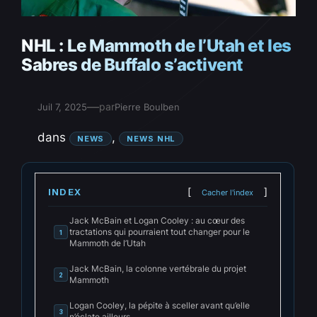
NHL : Le Mammoth de l’Utah et les
Sabres de Buffalo s’activent
—
par
Juil 7, 2025
Pierre Boulben
dans
, 
NEWS
NEWS NHL
INDEX
Cacher l'index
Jack McBain et Logan Cooley : au cœur des
tractations qui pourraient tout changer pour le
1
Mammoth de l’Utah
Jack McBain, la colonne vertébrale du projet
2
Mammoth
Logan Cooley, la pépite à sceller avant qu’elle
3
n’éclate ailleurs