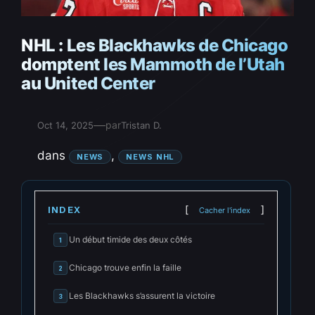
NHL : Les Blackhawks de Chicago
domptent les Mammoth de l’Utah
au United Center
—
par
Oct 14, 2025
Tristan D.
dans
, 
NEWS
NEWS NHL
INDEX
Cacher l'index
Un début timide des deux côtés
1
Chicago trouve enfin la faille
2
Les Blackhawks s’assurent la victoire
3