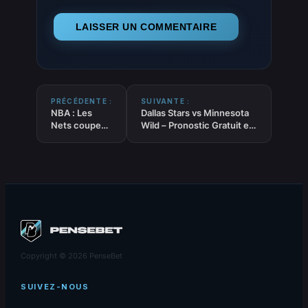
PRÉCÉDENTE :
SUIVANTE :
NBA : Les
Dallas Stars vs Minnesota
Nets coupent
Wild – Pronostic Gratuit et
Dariq
prédictions – NHL –
Whitehead
14/10/2025
Copyright © 2026 PenseBet
SUIVEZ-NOUS