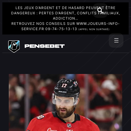
LES JEUX D’ARGENT ET DE HASARD PEUVENT ÊTRE
DANGEREUX : PERTES D’ARGENT, CONFLITS FAMILIAUX,
ADDICTION…
RETROUVEZ NOS CONSEILS SUR
WWW.JOUEURS-INFO-
SERVICE.FR
09-74-75-13-13
(APPEL NON SURTAXÉ)
Aller
au
Rechercher
contenu