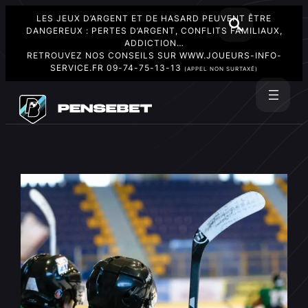
LES JEUX D’ARGENT ET DE HASARD PEUVENT ÊTRE
DANGEREUX : PERTES D’ARGENT, CONFLITS FAMILIAUX,
ADDICTION…
RETROUVEZ NOS CONSEILS SUR
WWW.JOUEURS-INFO-
SERVICE.FR
09-74-75-13-13
(APPEL NON SURTAXÉ)
Aller
au
Rechercher
contenu