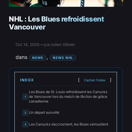
NHL : Les Blues refroidissent
Vancouver
—
par
Oct 14, 2025
Julien Ollivier
dans
, 
NEWS
NEWS NHL
INDEX
Cacher l'index
Les Blues de St. Louis refroidissent les Canucks
de Vancouver lors du match de l’Action de grâce
1
canadienne
Un départ survolté
2
Les Canucks s’accrochent, les Blues verrouillent
3