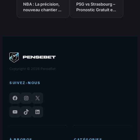
NBA : La précision,
PSG vs Strasbourg –
nouveau chantier de
Pronostic Gratuit et
Mitchell Robinson
prédictions – Ligue 1
chez les Knicks
– 17/10/2025
Copyright © 2026 PenseBet
SUIVEZ-NOUS
Facebook
Instagram
X
YouTube
TikTok
LinkedIn
À PROPOS
CATÉGORIES