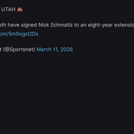
N UTAH
 have signed Nick Schmaltz to an eight-year extensi
.com/5m9ogxI2Ds
t (@Sportsnet)
March 11, 2026