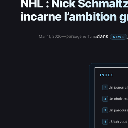
NHL : Nick Schmaltz
incarne l’ambition g
—
dans
par
Mar 11, 2026
Eugène Tuma
NEWS
INDEX
Un joueur c
1
Un choix st
2
Un parcours
3
L’Utah veut 
4