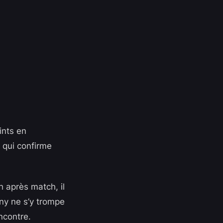
ints en
 qui confirme
h après match, il
gny ne s’y trompe
ncontre.