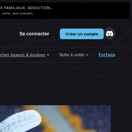
TS FAMILIAUX, ADDICTION…
3
(APPEL NON SURTAXÉ)
Se connecter
Créer un compte
iches joueurs & équipes
Boîte à outils
Forfaits