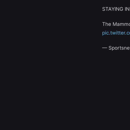
STAYING I
The Mammoth
pic.twitter
— Sportsne