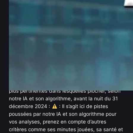
NHL : Focus innovant et
efficace sur 10 + tendances
« PASSEURS » du 31/12/2024
Déc 31, 2024
—
La rédaction PenseBet
par
dans
Antisèches
, 
NHL
Les tendances NHL joueurs « PASSEURS » les
plus pertinentes dans lesquelles piocher, selon
notre IA et son algorithme, avant la nuit du 31
décembre 2024 :
: Il s’agit ici de pistes
poussées par notre IA et son algorithme pour
vos analyses, prenez en compte d’autres
critères comme ses minutes jouées, sa santé et