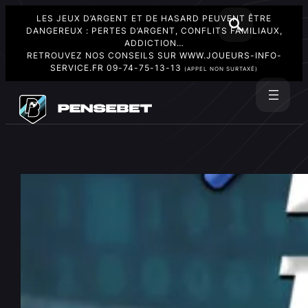
LES JEUX D’ARGENT ET DE HASARD PEUVENT ÊTRE
DANGEREUX : PERTES D’ARGENT, CONFLITS FAMILIAUX,
ADDICTION…
RETROUVEZ NOS CONSEILS SUR
WWW.JOUEURS-INFO-
SERVICE.FR
09-74-75-13-13
(APPEL NON SURTAXÉ)
Aller
au
Rechercher
contenu