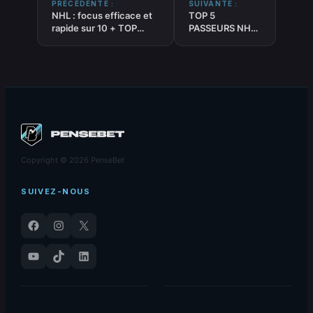
PRÉCÉDENTE :
SUIVANTE :
NHL : focus efficace et
TOP 5
rapide sur 10 + TOP
PASSEURS NHL :
tendances pronostic
la SUPER
« POINTS » du
antisèche
31/12/2024
efficace du
31/12/2024
Copyright © 2026 PenseBet
SUIVEZ-NOUS
Facebook
Instagram
X
YouTube
TikTok
LinkedIn