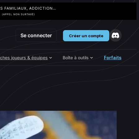
TS FAMILIAUX, ADDICTION…
3
(APPEL NON SURTAXÉ)
Se connecter
Créer un compte
iches joueurs & équipes
Boîte à outils
Forfaits