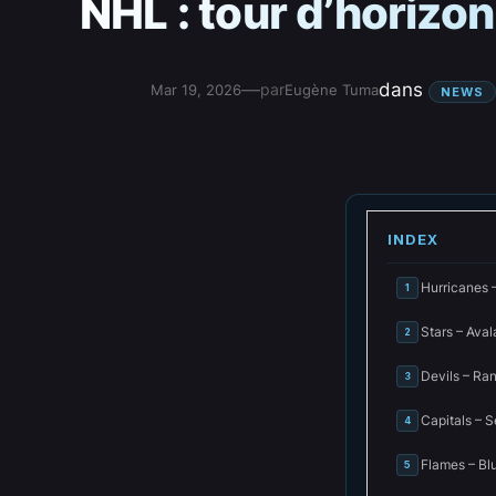
NHL : tour d’horizo
—
dans
par
Mar 19, 2026
Eugène Tuma
NEWS
INDEX
Hurricanes –
1
Stars – Aval
2
Devils – Ra
3
Capitals – S
4
Flames – Bl
5