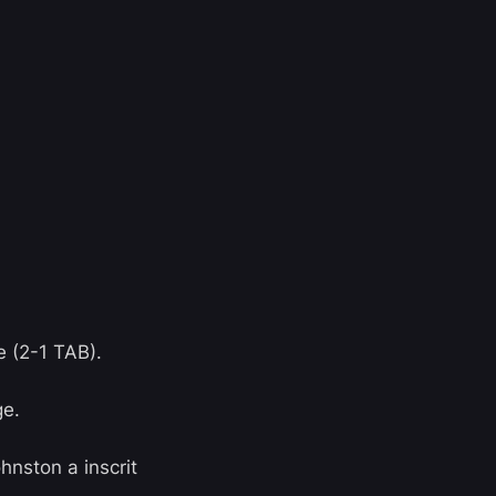
e
(2-1 TAB).
ge.
ohnston
a inscrit