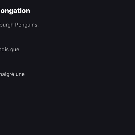
olongation
sburgh Penguins
,
andis que
 malgré une