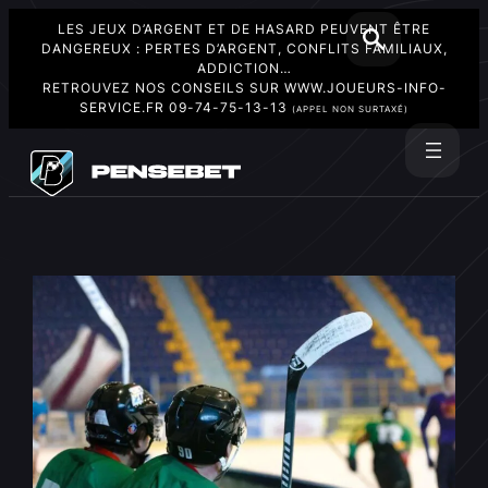
LES JEUX D’ARGENT ET DE HASARD PEUVENT ÊTRE
DANGEREUX : PERTES D’ARGENT, CONFLITS FAMILIAUX,
ADDICTION…
RETROUVEZ NOS CONSEILS SUR
WWW.JOUEURS-INFO-
SERVICE.FR
09-74-75-13-13
(APPEL NON SURTAXÉ)
Aller
au
Rechercher
contenu