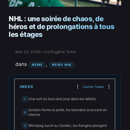
NHL : une soirée de chaos, de
héros et de prolongations à tous
les étages
—
par
Mar 23, 2026
Eugène Tuma
dans
, 
NEWS
NEWS NHL
INDEX
Cacher l'index
Une nuit où tout s’est joué dans les détails
1
Sorokin ferme la porte, les Islanders avancent en
2
silence
Winnipeg survit au Garden, les Rangers plongent
3