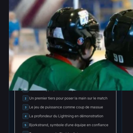
NHL : Vasilevskiy verrouille,
Tampa déroule
Fév 6, 2026
—
Eugène Tuma
par
dans
News NHL
INDEX
Cacher l'index
Vasilevskiy, le point de départ de tout
1
Un premier tiers pour poser la main sur le match
2
Le jeu de puissance comme coup de massue
3
La profondeur du Lightning en démonstration
4
Bjorkstrand, symbole d’une équipe en confiance
5