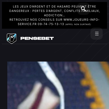
LES JEUX D’ARGENT ET DE HASARD PEUVENT ÊTRE
DANGEREUX : PERTES D’ARGENT, CONFLITS FAMILIAUX,
ADDICTION…
RETROUVEZ NOS CONSEILS SUR
WWW.JOUEURS-INFO-
SERVICE.FR
09-74-75-13-13
(APPEL NON SURTAXÉ)
Aller
au
Rechercher
contenu