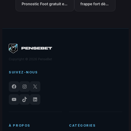
Pronostic Foot gratuit et
frappe fort dès
prédictions – Ligue 1 –
son arrivée à
08/02/2026
Chicago
Copyright © 2026 PenseBet
SUIVEZ-NOUS
Facebook
Instagram
X
YouTube
TikTok
LinkedIn
À PROPOS
CATÉGORIES