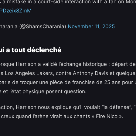
 a mistake in a court-side interaction with a fan on Mon
o/PDzeix8ZmM
harania (@ShamsCharania)
November 11, 2025
ui a tout déclenché
rsque Harrison a validé l’échange historique : départ de
les Los Angeles Lakers, contre Anthony Davis et quelques
parle de troquer une pièce de franchise de 25 ans pour 
e et l’état physique posent question.
ction, Harrison nous explique qu’il voulait “la défense”, “
 creux quand l’arène virait aux chants « Fire Nico ».