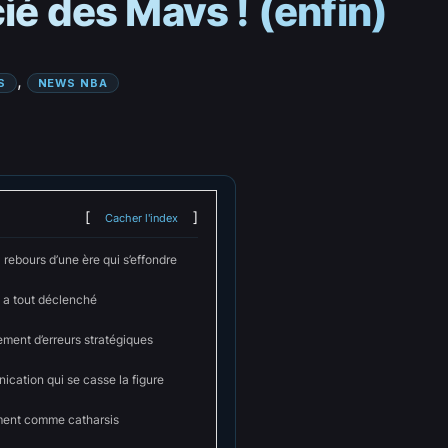
ié des Mavs ! (enfin)
, 
S
NEWS NBA
Cacher l'index
rebours d’une ère qui s’effondre
i a tout déclenché
ment d’erreurs stratégiques
cation qui se casse la figure
ment comme catharsis