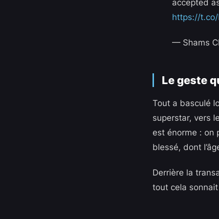
accepted as
https://t.c
— Shams C
Le geste q
Tout a basculé lo
superstar, vers 
est énorme : on 
blessé, dont l’âg
Derrière la transa
tout cela sonnait