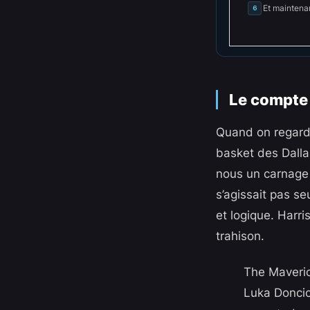
Et maintenan
6
Le compte 
Quand on regarde
basket des Dallas
nous un carnage d
s’agissait pas s
et logique. Harris
trahison.
The Maveric
Luka Doncic