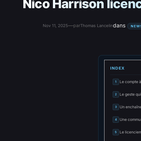
Nico Harrison licenc
—
dans
par
Nov 11, 2025
Thomas Lancelin
NEW
INDEX
Le compte à 
1
Le geste qu
2
Un enchaîne
3
Une communi
4
Le licencie
5