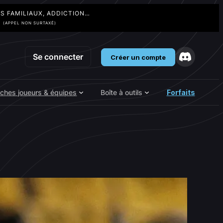
TS FAMILIAUX, ADDICTION…
3
(APPEL NON SURTAXÉ)
Se connecter
Créer un compte
iches joueurs & équipes
Boîte à outils
Forfaits