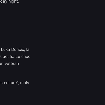
day night.
 Luka Dončić, la
 actifs. Le choc
un vétéran
la culture”, mais