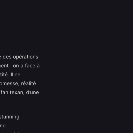
e des opérations
ent : on a face à
té. Il ne
romesse, réalité
e fan texan, d’une
 stunning
and