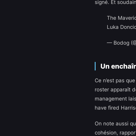
signé. Et soudain
The Maveric
Luka Doncic
— Bodog (
Un enchaîn
Ce n’est pas que 
roster apparaît 
management laiss
have fired Harri
On note aussi que
cohésion, rapport