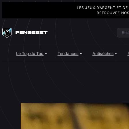
LES JEUX D’ARGENT ET DE
RETROUVEZ NOS
Aller
au
Rech
Search
contenu
Le Top du Top
Tendances
Antisèches