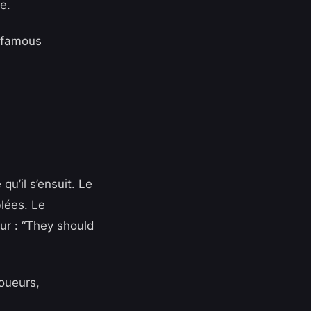
e.
infamous
u’il s’ensuit. Le
blées. Le
ur : “They should
joueurs,