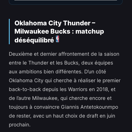
Oklahoma City Thunder –
Milwaukee Bucks : matchup
déséquilibré
Deuxième et dernier affrontement de la saison
entre le Thunder et les Bucks, deux équipes
aux ambitions bien différentes. D’un côté
Oklahoma City qui cherche à réaliser le premier
back-to-back depuis les Warriors en 2018, et
de l’autre Milwaukee, qui cherche encore et
toujours à convaincre Giannis Antetokounmpo
de rester, avec un haut choix de draft en juin
prochain.