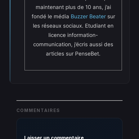
maintenant plus de 10 ans, j’ai
fondé le média
Buzzer Beater
sur
les réseaux sociaux. Etudiant en
licence information-
communication, j’écris aussi des
articles sur PenseBet.
COMMENTAIRES
Laisser un commentaire