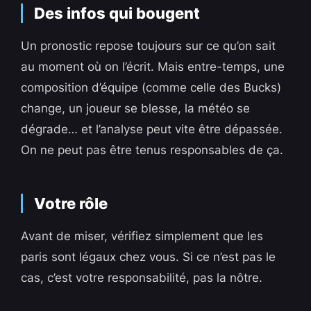
Des infos qui bougent
Un pronostic repose toujours sur ce qu’on sait
au moment où on l’écrit. Mais entre-temps, une
composition d’équipe (comme celle des Bucks)
change, un joueur se blesse, la météo se
dégrade… et l’analyse peut vite être dépassée.
On ne peut pas être tenus responsables de ça.
Votre rôle
Avant de miser, vérifiez simplement que les
paris sont légaux chez vous. Si ce n’est pas le
cas, c’est votre responsabilité, pas la nôtre.