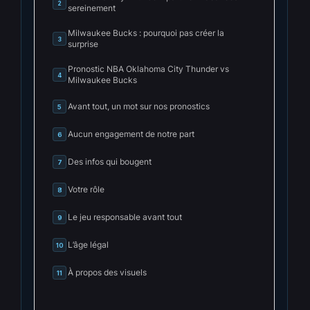
2
sereinement
Milwaukee Bucks : pourquoi pas créer la
3
surprise
Pronostic NBA Oklahoma City Thunder vs
4
Milwaukee Bucks
Avant tout, un mot sur nos pronostics
5
Aucun engagement de notre part
6
Des infos qui bougent
7
Votre rôle
8
Le jeu responsable avant tout
9
L’âge légal
10
À propos des visuels
11