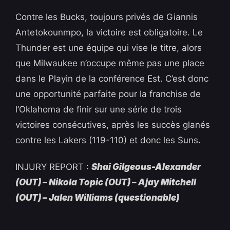
Contre les Bucks, toujours privés de Giannis
Antetokounmpo, la victoire est obligatoire. Le
Thunder est une équipe qui vise le titre, alors
que Milwaukee n’occupe même pas une place
dans le Playin de la conférence Est. C’est donc
une opportunité parfaite pour la franchise de
l’Oklahoma de finir sur une série de trois
victoires consécutives, après les succès glanés
contre les Lakers (119-110) et donc les Suns.
INJURY REPORT :
Shai Gilgeous-Alexander
(OUT) – Nikola Topic (OUT) – Ajay Mitchell
(OUT) – Jalen Williams (questionable)