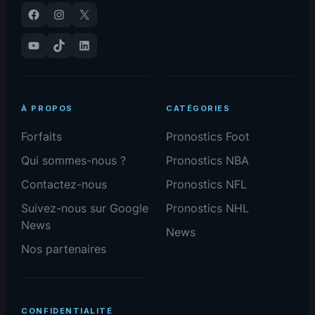
Facebook
Instagram
X
YouTube
TikTok
LinkedIn
À PROPOS
CATÉGORIES
Forfaits
Pronostics Foot
Qui sommes-nous ?
Pronostics NBA
Contactez-nous
Pronostics NFL
Suivez-nous sur Google
Pronostics NHL
News
News
Nos partenaires
CONFIDENTIALITÉ