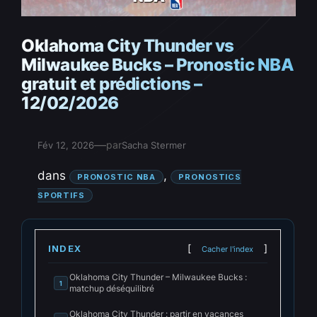
Oklahoma City Thunder vs
Milwaukee Bucks – Pronostic NBA
gratuit et prédictions –
12/02/2026
—
par
Fév 12, 2026
Sacha Stermer
dans
, 
PRONOSTIC NBA
PRONOSTICS
SPORTIFS
INDEX
Cacher l'index
Oklahoma City Thunder – Milwaukee Bucks :
1
matchup déséquilibré
Oklahoma City Thunder : partir en vacances