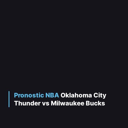
Pronostic NBA
Oklahoma City
Thunder vs Milwaukee Bucks