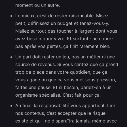
moment ou un autre.
Le mieux, c’est de rester raisonnable. Misez
petit, définissez un budget et tenez-vous-y.
N’allez surtout pas toucher à l’argent dont vous
avez besoin pour vivre. Et surtout : ne courez
pas après vos pertes, ça finit rarement bien.
Un pari doit rester un jeu, pas un métier ni une
source de revenus. Si vous sentez que ça prend
trop de place dans votre quotidien, que ça
vous agace ou que ça vous met sous pression,
faites une pause. Et si besoin, parlez-en à un
organisme spécialisé. C’est fait pour ça.
Au final, la responsabilité vous appartient. Lire
nos contenus, c’est accepter que le risque
existe et qu’il ne disparaîtra jamais, même avec