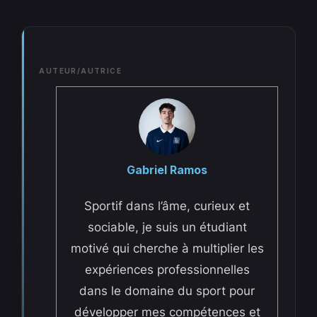
AUTEUR/AUTRICE
Gabriel Ramos
Sportif dans l’âme, curieux et
sociable, je suis un étudiant
motivé qui cherche à multiplier les
expériences professionnelles
dans le domaine du sport pour
développer mes compétences et