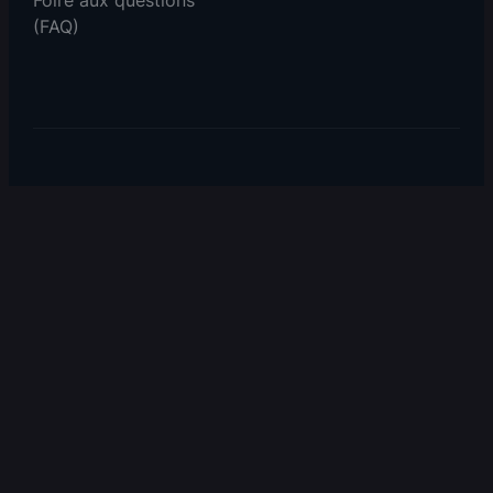
(FAQ)