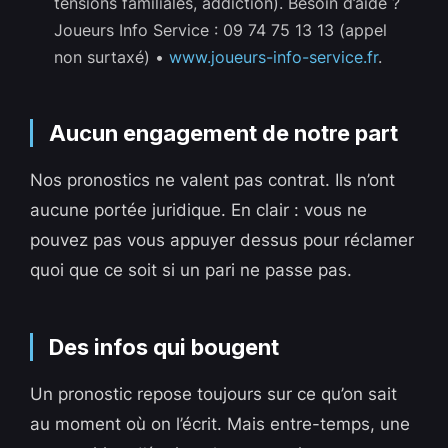
tensions familiales, addiction). Besoin d’aide ?
Joueurs Info Service : 09 74 75 13 13 (appel
non surtaxé) •
www.joueurs-info-service.fr
.
Aucun engagement de notre part
Nos pronostics ne valent pas contrat. Ils n’ont
aucune portée juridique. En clair : vous ne
pouvez pas vous appuyer dessus pour réclamer
quoi que ce soit si un pari ne passe pas.
Des infos qui bougent
Un pronostic repose toujours sur ce qu’on sait
au moment où on l’écrit. Mais entre-temps, une