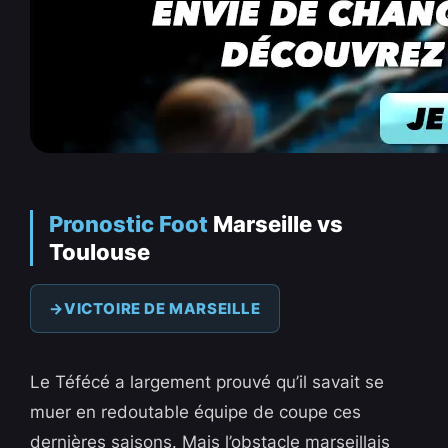
Pronostic Foot
Marseille vs
Toulouse
VICTOIRE DE MARSEILLE
Le Téfécé a largement prouvé qu’il savait se
muer en redoutable équipe de coupe ces
dernières saisons. Mais l’obstacle marseillais