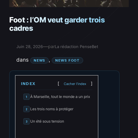
Foot : l’OM veut garder trois
cadres
—
par
Juin 28, 2026
La rédaction PenseBet
dans
, 
NEWS
NEWS FOOT
INDEX
Cacher l'index
À Marseille, tout le monde a un prix
1
Les trois noms à protéger
2
Un été sous tension
3