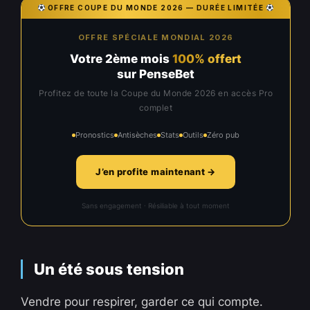
OFFRE COUPE DU MONDE 2026 — DURÉE LIMITÉE
OFFRE SPÉCIALE MONDIAL 2026
Votre 2ème mois
100% offert
sur PenseBet
Profitez de toute la Coupe du Monde 2026 en accès Pro
complet
Pronostics
Antisèches
Stats
Outils
Zéro pub
J’en profite maintenant →
Sans engagement · Résiliable à tout moment
Un été sous tension
Vendre pour respirer, garder ce qui compte.