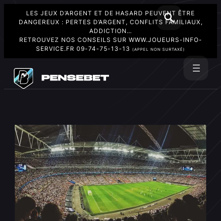
LES JEUX D’ARGENT ET DE HASARD PEUVENT ÊTRE
DANGEREUX : PERTES D’ARGENT, CONFLITS FAMILIAUX,
ADDICTION…
RETROUVEZ NOS CONSEILS SUR
WWW.JOUEURS-INFO-
SERVICE.FR
09-74-75-13-13
(APPEL NON SURTAXÉ)
Aller
au
Rechercher
contenu