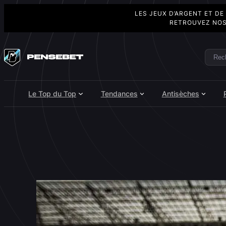
LES JEUX D’ARGENT ET DE
RETROUVEZ NOS
Aller
au
Rech
Search
contenu
Le Top du Top
Tendances
Antisèches