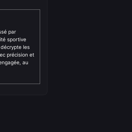
ssé par
lité sportive
il décrypte les
c précision et
t engagée, au