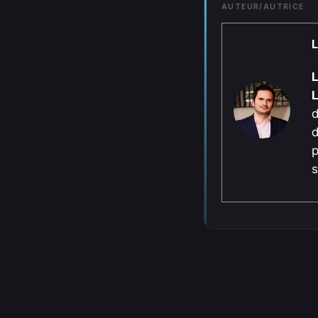
AUTEUR/AUTRICE
L
d
d
p
s