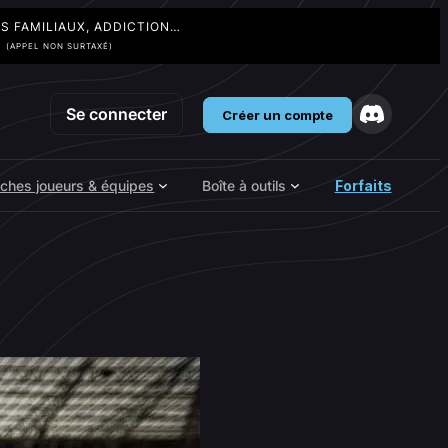
TS FAMILIAUX, ADDICTION…
3
(APPEL NON SURTAXÉ)
Se connecter
Créer un compte
iches joueurs & équipes
Boîte à outils
Forfaits