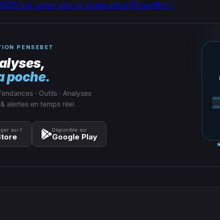
026 sur notre site et application PenseBet !
TION PENSEBET
alyses,
a poche.
Tendances · Outils · Analyses
 & alertes en temps réel
ger sur l’
Disponible sur
tore
Google Play