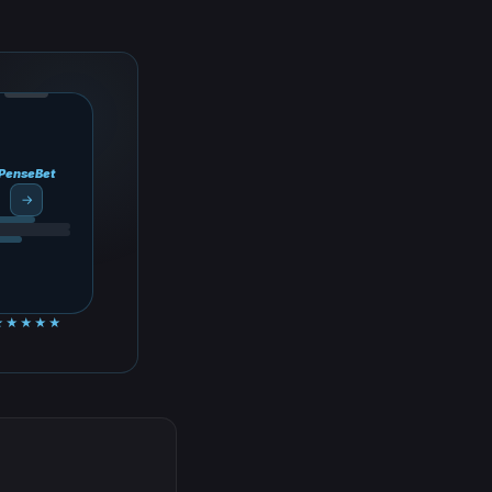
PenseBet
→
★★★★★