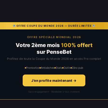
OFFRE COUPE DU MONDE 2026 — DURÉE LIMITÉE
OFFRE SPÉCIALE MONDIAL 2026
Votre 2ème mois
100% offert
sur PenseBet
Profitez de toute la Coupe du Monde 2026 en accès Pro complet
Pronostics
Antisèches
Stats
Outils
Zéro pub
J’en profite maintenant →
Sans engagement · Résiliable à tout moment