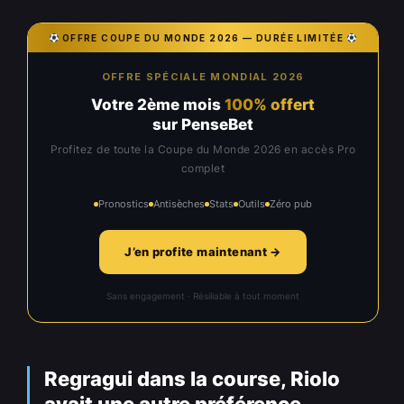
OFFRE COUPE DU MONDE 2026 — DURÉE LIMITÉE
OFFRE SPÉCIALE MONDIAL 2026
Votre 2ème mois
100% offert
sur PenseBet
Profitez de toute la Coupe du Monde 2026 en accès Pro
complet
Pronostics
Antisèches
Stats
Outils
Zéro pub
J’en profite maintenant →
Sans engagement · Résiliable à tout moment
Regragui dans la course, Riolo