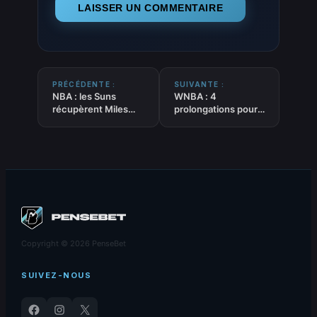
PRÉCÉDENTE :
SUIVANTE :
NBA : les Suns
WNBA : 4
récupèrent Miles
prolongations pour
Bridges, les Hornets
le match de l’année,
continuent leur
Washington bat
grand ménage
Portland 124-123
Copyright © 2026 PenseBet
SUIVEZ-NOUS
Facebook
Instagram
X