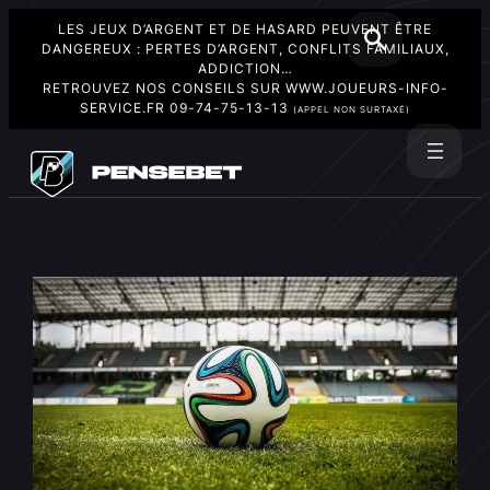
LES JEUX D’ARGENT ET DE HASARD PEUVENT ÊTRE
DANGEREUX : PERTES D’ARGENT, CONFLITS FAMILIAUX,
ADDICTION…
RETROUVEZ NOS CONSEILS SUR
WWW.JOUEURS-INFO-
SERVICE.FR
09-74-75-13-13
(APPEL NON SURTAXÉ)
Aller
au
Rechercher
contenu