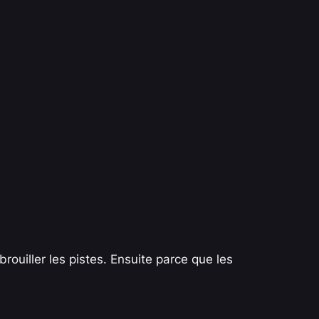
rouiller les pistes. Ensuite parce que les