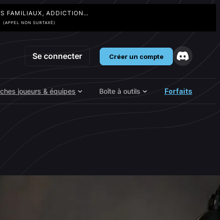
TS FAMILIAUX, ADDICTION…
3
(APPEL NON SURTAXÉ)
Se connecter
Créer un compte
iches joueurs & équipes
Boîte à outils
Forfaits