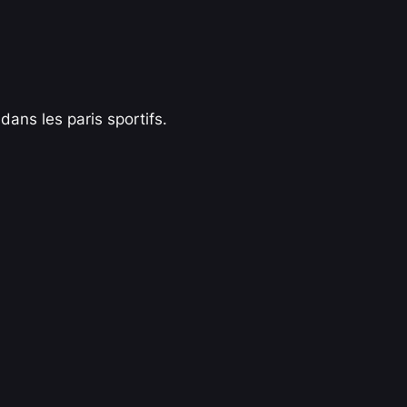
ans les paris sportifs.