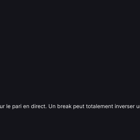
pour le pari en direct. Un break peut totalement inverse