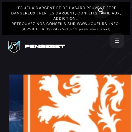
LES JEUX D’ARGENT ET DE HASARD PEUVENT ÊTRE
DANGEREUX : PERTES D’ARGENT, CONFLITS FAMILIAUX,
ADDICTION…
RETROUVEZ NOS CONSEILS SUR
WWW.JOUEURS-INFO-
SERVICE.FR
09-74-75-13-13
(APPEL NON SURTAXÉ)
Aller
au
Rechercher
contenu