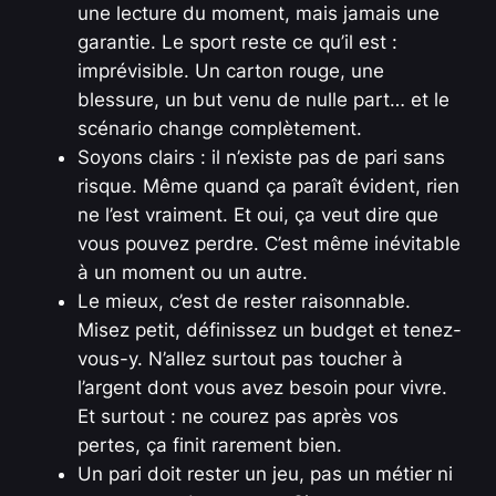
une lecture du moment, mais jamais une
garantie. Le sport reste ce qu’il est :
imprévisible. Un carton rouge, une
blessure, un but venu de nulle part… et le
scénario change complètement.
Soyons clairs : il n’existe pas de pari sans
risque. Même quand ça paraît évident, rien
ne l’est vraiment. Et oui, ça veut dire que
vous pouvez perdre. C’est même inévitable
à un moment ou un autre.
Le mieux, c’est de rester raisonnable.
Misez petit, définissez un budget et tenez-
vous-y. N’allez surtout pas toucher à
l’argent dont vous avez besoin pour vivre.
Et surtout : ne courez pas après vos
pertes, ça finit rarement bien.
Un pari doit rester un jeu, pas un métier ni