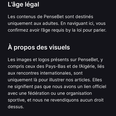
L’âge légal
Les contenus de PenseBet sont destinés
uniquement aux adultes. En naviguant ici, vous
confirmez avoir l’âge requis by la loi pour parier.
À propos des visuels
Les images et logos présents sur PenseBet, y
compris ceux des Pays-Bas et de l’Algérie, liés
aux rencontres internationales, sont
uniquement là pour illustrer nos articles. Elles
ne signifient pas que nous avons un lien officiel
avec une fédération ou une organisation
sportive, et nous ne revendiquons aucun droit
dessus.