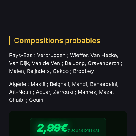
Compositions probables
Pays-Bas : Verbruggen ; Wieffer, Van Hecke,
Van Dijk, Van de Ven ; De Jong, Gravenberch ;
Malen, Reijnders, Gakpo ; Brobbey
Algérie : Mastil ; Belghali, Mandi, Bensebaini,
Ait-Nouri ; Aouar, Zerrouki ; Mahrez, Maza,
Chaibi ; Gouiri
2,99€
7 JOURS D’ESSAI