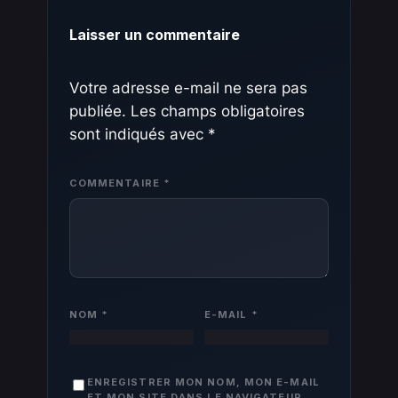
Laisser un commentaire
Votre adresse e-mail ne sera pas
publiée.
Les champs obligatoires
sont indiqués avec
*
COMMENTAIRE
*
NOM
*
E-MAIL
*
ENREGISTRER MON NOM, MON E-MAIL
ET MON SITE DANS LE NAVIGATEUR