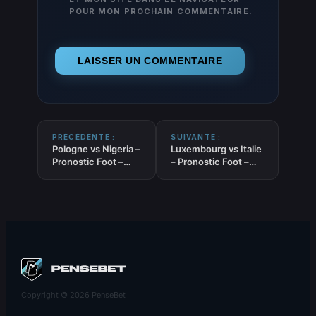
POUR MON PROCHAIN COMMENTAIRE.
PRÉCÉDENTE :
SUIVANTE :
Pologne vs Nigeria –
Luxembourg vs Italie
Pronostic Foot –
– Pronostic Foot –
Match Amical –
Match Amical –
03/06/2026
03/06/2026
Copyright © 2026 PenseBet