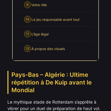
Votre rôle
9
Le jeu responsable avant tout
10
L’âge légal
11
À propos des visuels
12
Pays-Bas – Algérie : Ultime
répétition à De Kuip avant le
Mondial
Le mythique stade de Rotterdam s’apprête à
vibrer pour un duel de préparation de haut vol.