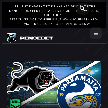
LES JEUX D’ARGENT ET DE HASARD PEUVENT ÊTRE
DANGEREUX : PERTES D’ARGENT, CONFLITS FAMILIAUX,
ADDICTION…
RETROUVEZ NOS CONSEILS SUR
WWW.JOUEURS-INFO-
SERVICE.FR
09-74-75-13-13
(APPEL NON SURTAXÉ)
Aller
au
Rechercher
contenu