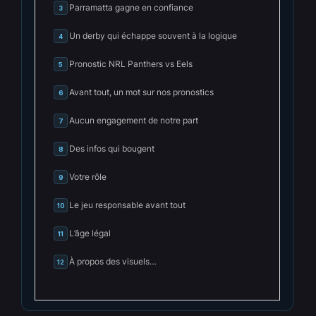
Parramatta gagne en confiance
3
Un derby qui échappe souvent à la logique
4
Pronostic NRL Panthers vs Eels
5
Avant tout, un mot sur nos pronostics
6
Aucun engagement de notre part
7
Des infos qui bougent
8
Votre rôle
9
Le jeu responsable avant tout
10
L’âge légal
11
À propos des visuels…
12