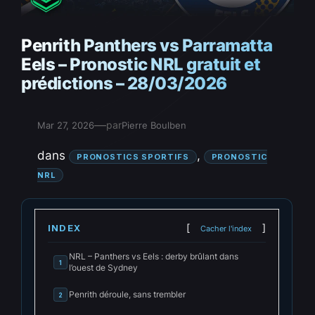
Penrith Panthers vs Parramatta
Eels – Pronostic NRL gratuit et
prédictions – 28/03/2026
—
par
Mar 27, 2026
Pierre Boulben
dans
, 
PRONOSTICS SPORTIFS
PRONOSTIC
NRL
INDEX
Cacher l'index
NRL – Panthers vs Eels : derby brûlant dans
1
l’ouest de Sydney
Penrith déroule, sans trembler
2