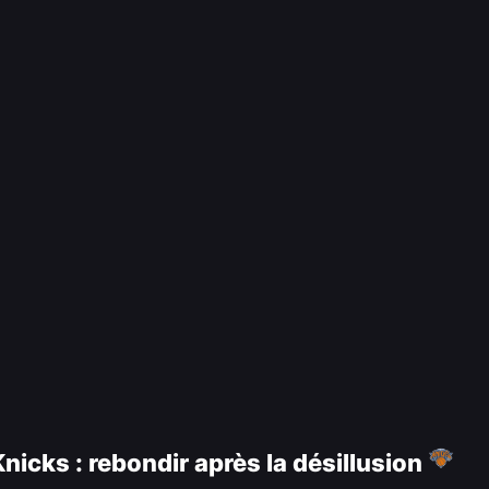
nicks : rebondir après la désillusion