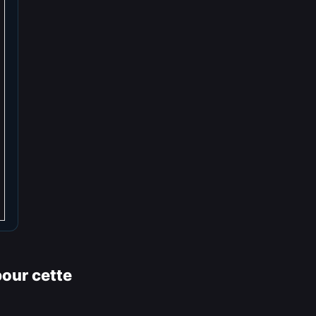
pour cette