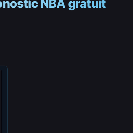
onostic NBA gratuit