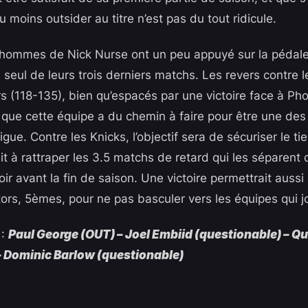
 moins outsider au titre n’est pas du tout ridicule.
hommes de Nick Nurse ont un peu appuyé sur la pédale 
seul de leurs trois derniers matchs. Les revers contre l
rs (118-135), bien qu’espacés par une victoire face à Ph
que cette équipe a du chemin à faire pour être une des
ligue. Contre les Knicks, l’objectif sera de sécuriser le t
it à rattraper les 3.5 matchs de retard qui les séparent 
ir avant la fin de saison. Une victoire permettrait aussi
ors, 5èmes, pour ne pas basculer vers les équipes qui jo
 :
Paul George (OUT) – Joel Embiid (questionable) – Q
– Dominic Barlow (questionable)