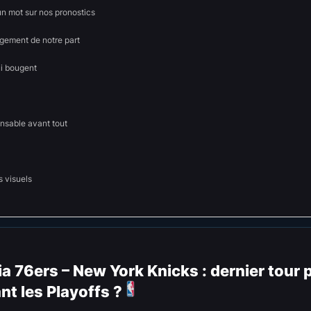
un mot sur nos pronostics
ement de notre part
ui bougent
onsable avant tout
s visuels
ia 76ers – New York Knicks : dernier tour 
ant les Playoffs ?