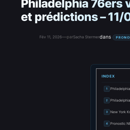
Philadelphia 76ers 
et prédictions – 11
—
dans
par
Fév 11, 2026
Sacha Stermer
PRONO
INDEX
Philadelphia
1
Philadelphia
2
New York Kni
3
Pronostic N
4