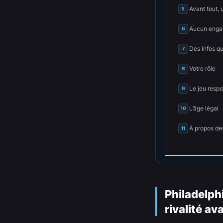
Avant tout, 
5
Aucun engag
6
Des infos q
7
Votre rôle
8
Le jeu resp
9
L’âge légal
10
À propos de
11
Philadelph
rivalité av