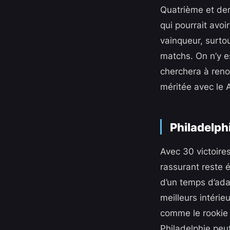
Quatrième et der
qui pourrait avoi
vainqueur, surto
matchs. On n’y e
cherchera à ren
méritée avec le A
Philadelph
Avec 30 victoire
rassurant reste 
d’un temps d’ada
meilleurs intérie
comme le rookie 
Philadelphie peu