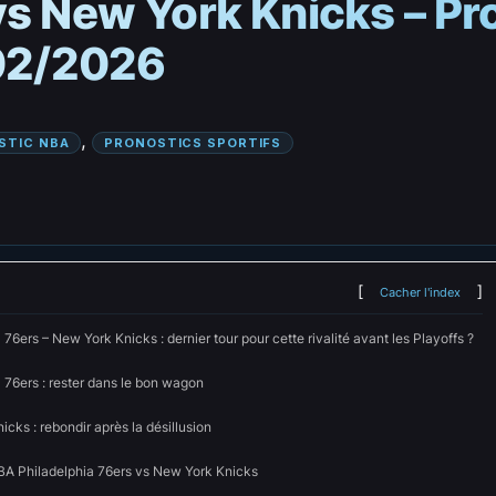
vs New York Knicks – Pr
/02/2026
, 
STIC NBA
PRONOSTICS SPORTIFS
Cacher l'index
 76ers – New York Knicks : dernier tour pour cette rivalité avant les Playoffs ?
 76ers : rester dans le bon wagon
cks : rebondir après la désillusion
BA Philadelphia 76ers vs New York Knicks