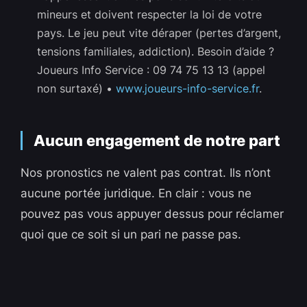
mineurs et doivent respecter la loi de votre
pays. Le jeu peut vite déraper (pertes d’argent,
tensions familiales, addiction). Besoin d’aide ?
Joueurs Info Service : 09 74 75 13 13 (appel
non surtaxé) •
www.joueurs-info-service.fr
.
Aucun engagement de notre part
Nos pronostics ne valent pas contrat. Ils n’ont
aucune portée juridique. En clair : vous ne
pouvez pas vous appuyer dessus pour réclamer
quoi que ce soit si un pari ne passe pas.