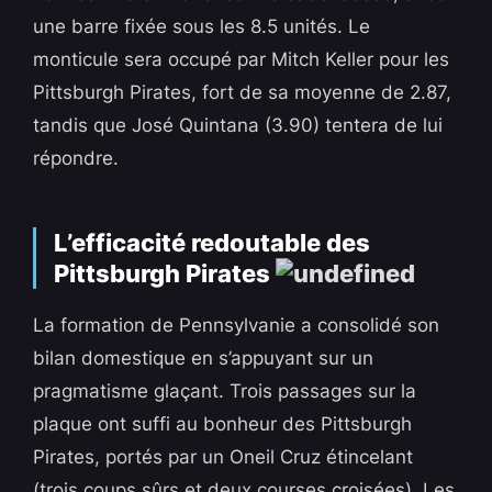
une barre fixée sous les 8.5 unités. Le
monticule sera occupé par Mitch Keller pour les
Pittsburgh Pirates, fort de sa moyenne de 2.87,
tandis que José Quintana (3.90) tentera de lui
répondre.
L’efficacité redoutable des
Pittsburgh Pirates
La formation de Pennsylvanie a consolidé son
bilan domestique en s’appuyant sur un
pragmatisme glaçant. Trois passages sur la
plaque ont suffi au bonheur des Pittsburgh
Pirates, portés par un Oneil Cruz étincelant
(trois coups sûrs et deux courses croisées). Les