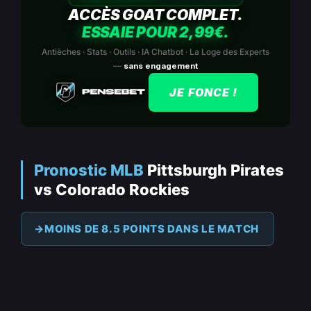
ACCÈS GOAT COMPLET.
ESSAIE POUR 2,99€.
Antièches · Stats · Outils · IA Chatbot · La Loge des Experts
—
sans engagement
JE FONCE !
Pronostic MLB
Pittsburgh Pirates
vs Colorado Rockies
MOINS DE 8.5 POINTS DANS LE MATCH