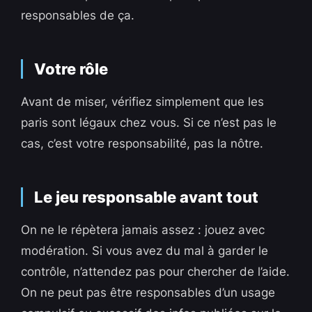
responsables de ça.
Votre rôle
Avant de miser, vérifiez simplement que les
paris sont légaux chez vous. Si ce n’est pas le
cas, c’est votre responsabilité, pas la nôtre.
Le jeu responsable avant tout
On ne le répètera jamais assez : jouez avec
modération. Si vous avez du mal à garder le
contrôle, n’attendez pas pour chercher de l’aide.
On ne peut pas être responsables d’un usage