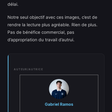
délai.
Notre seul objectif avec ces images, c’est de
rendre la lecture plus agréable. Rien de plus.
Pas de bénéfice commercial, pas
d’appropriation du travail d’autrui.
AUTEUR/AUTRICE
Gabriel Ramos