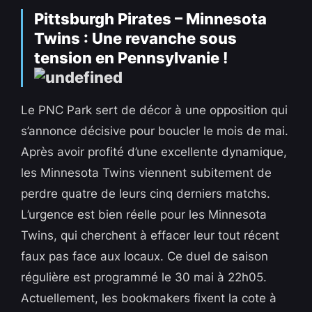
Pittsburgh Pirates – Minnesota
Twins : Une revanche sous
tension en Pennsylvanie !
Le PNC Park sert de décor à une opposition qui
s’annonce décisive pour boucler le mois de mai.
Après avoir profité d’une excellente dynamique,
les Minnesota Twins viennent subitement de
perdre quatre de leurs cinq derniers matchs.
L’urgence est bien réelle pour les Minnesota
Twins, qui cherchent à effacer leur tout récent
faux pas face aux locaux. Ce duel de saison
régulière est programmé le 30 mai à 22h05.
Actuellement, les bookmakers fixent la cote à