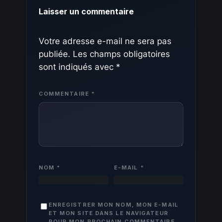
Laisser un commentaire
Votre adresse e-mail ne sera pas
publiée.
Les champs obligatoires
sont indiqués avec
*
COMMENTAIRE
*
NOM
*
E-MAIL
*
ENREGISTRER MON NOM, MON E-MAIL
ET MON SITE DANS LE NAVIGATEUR
POUR MON PROCHAIN COMMENTAIRE.