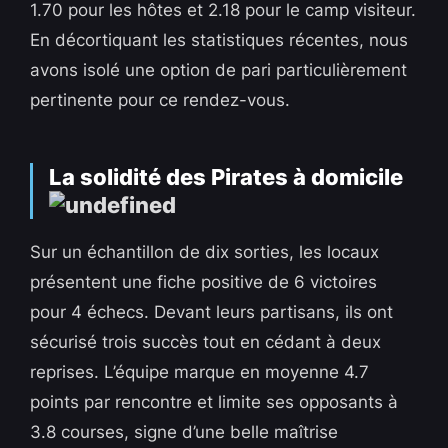
1.70 pour les hôtes et 2.18 pour le camp visiteur.
En décortiquant les statistiques récentes, nous
avons isolé une option de pari particulièrement
pertinente pour ce rendez-vous.
La solidité des Pirates à domicile
Sur un échantillon de dix sorties, les locaux
présentent une fiche positive de 6 victoires
pour 4 échecs. Devant leurs partisans, ils ont
sécurisé trois succès tout en cédant à deux
reprises. L’équipe marque en moyenne 4.7
points par rencontre et limite ses opposants à
3.8 courses, signe d’une belle maîtrise