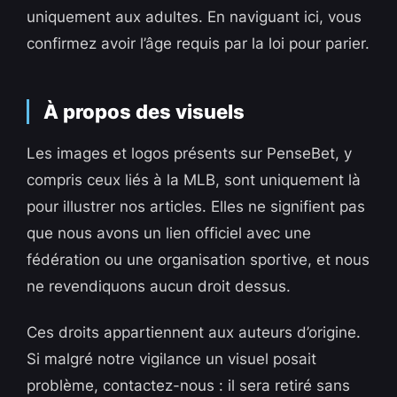
uniquement aux adultes. En naviguant ici, vous
confirmez avoir l’âge requis par la loi pour parier.
À propos des visuels
Les images et logos présents sur PenseBet, y
compris ceux liés à la MLB, sont uniquement là
pour illustrer nos articles. Elles ne signifient pas
que nous avons un lien officiel avec une
fédération ou une organisation sportive, et nous
ne revendiquons aucun droit dessus.
Ces droits appartiennent aux auteurs d’origine.
Si malgré notre vigilance un visuel posait
problème, contactez-nous : il sera retiré sans