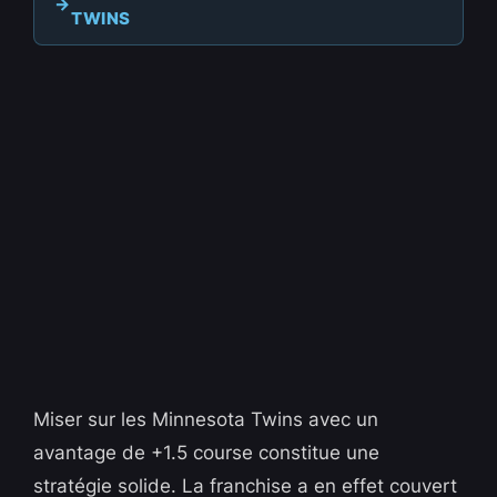
TWINS
Miser sur les Minnesota Twins avec un
avantage de +1.5 course constitue une
stratégie solide. La franchise a en effet couvert