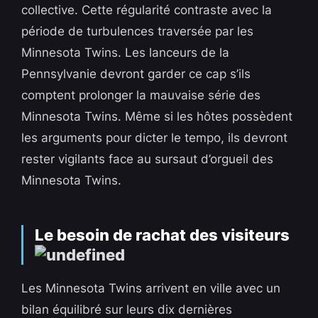
collective. Cette régularité contraste avec la
période de turbulences traversée par les
Minnesota Twins. Les lanceurs de la
Pennsylvanie devront garder ce cap s’ils
comptent prolonger la mauvaise série des
Minnesota Twins. Même si les hôtes possèdent
les arguments pour dicter le tempo, ils devront
rester vigilants face au sursaut d’orgueil des
Minnesota Twins.
Le besoin de rachat des visiteurs
Les Minnesota Twins arrivent en ville avec un
bilan équilibré sur leurs dix dernières