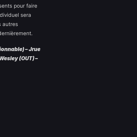
sents pour faire
ndividuel sera
s autres
dernièrement.
ionnable) – Jrue
 Wesley (OUT) –