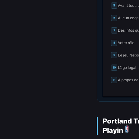
Avant tout, 
5
Aucun engag
6
Des infos q
7
Votre rôle
8
Le jeu resp
9
L’âge légal
10
À propos de
11
Portland Tr
Playin