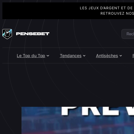
LES JEUX D’ARGENT ET DE
RETROUVEZ NOS
Aller
au
Rech
Search
contenu
Le Top du Top
Tendances
Antisèches