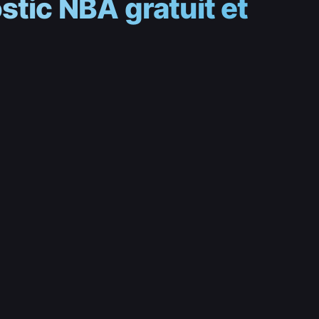
stic NBA gratuit et