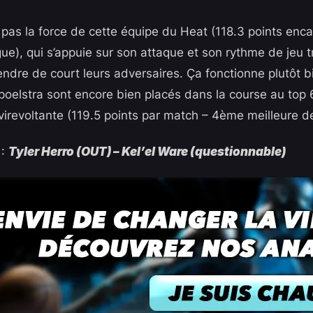
 pas la force de cette équipe du Heat (118.3 points enc
ue), qui s’appuie sur son attaque et son rythme de jeu t
endre de court leurs adversaires. Ça fonctionne plutôt b
oelstra sont encore bien placés dans la course au top 6 
virevoltante (119.5 points par match – 4ème meilleure d
 :
Tyler Herro (OUT) – Kel’el Ware (questionnable)