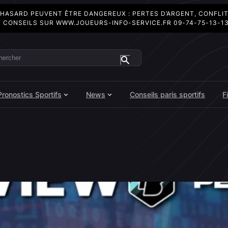
 HASARD PEUVENT ÊTRE DANGEREUX : PERTES D’ARGENT, CONFLI
 CONSEILS SUR
WWW.JOUEURS-INFO-SERVICE.FR
09-74-75-13-1
ercher
Pronostics Sportifs
News
Conseils paris sportifs
F