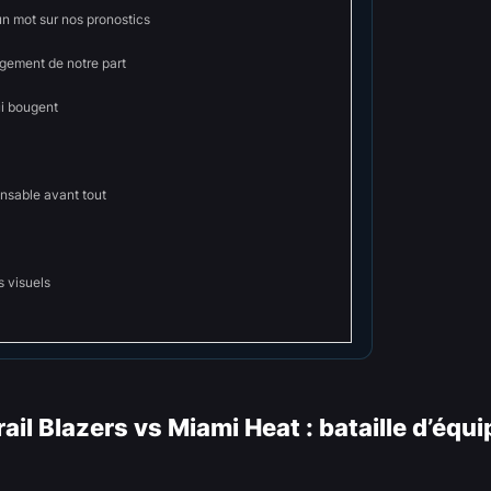
un mot sur nos pronostics
ement de notre part
ui bougent
onsable avant tout
s visuels
ail Blazers vs Miami Heat : bataille d’équ