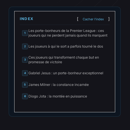
INDEX
Cacher l'index
Les porte-bonheurs de la Premier League : ces
1
joueurs qui ne perdent jamais quand ils marquent
Les joueurs à qui le sort a parfois tourné le dos
2
Ces joueurs qui transforment chaque but en
3
promesse de victoire
Gabriel Jesus : un porte-bonheur exceptionnel
4
James Milner : la constance incarnée
5
Diogo Jota : la montée en puissance
6