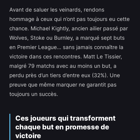
Avant de saluer les veinards, rendons
hommage à ceux qui n’ont pas toujours eu cette
chance. Michael Kightly, ancien ailier passé par
Wolves, Stoke ou Burnley, a marqué sept buts
en Premier League… sans jamais connaître la
victoire dans ces rencontres. Matt Le Tissier,
malgré 79 matchs avec au moins un but, a
perdu près d’un tiers d’entre eux (32%). Une
preuve que même marquer ne garantit pas
toujours un succès.
Ces joueurs qui transforment
chaque but en promesse de
victoire