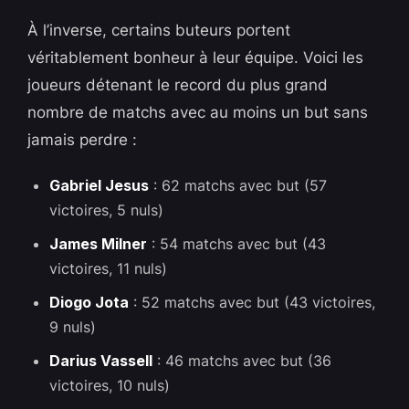
À l’inverse, certains buteurs portent
véritablement bonheur à leur équipe. Voici les
joueurs détenant le record du plus grand
nombre de matchs avec au moins un but sans
jamais perdre :
Gabriel Jesus
: 62 matchs avec but (57
victoires, 5 nuls)
James Milner
: 54 matchs avec but (43
victoires, 11 nuls)
Diogo Jota
: 52 matchs avec but (43 victoires,
9 nuls)
Darius Vassell
: 46 matchs avec but (36
victoires, 10 nuls)