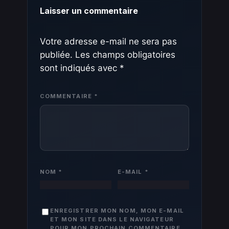
Laisser un commentaire
Votre adresse e-mail ne sera pas
publiée.
Les champs obligatoires
sont indiqués avec
*
COMMENTAIRE
*
NOM
*
E-MAIL
*
ENREGISTRER MON NOM, MON E-MAIL
ET MON SITE DANS LE NAVIGATEUR
POUR MON PROCHAIN COMMENTAIRE.